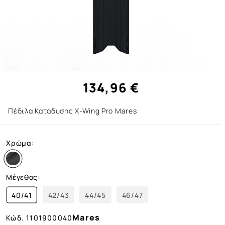
134,96 €
Πέδιλα Κατάδυσης X-Wing Pro Mares
Χρώμα:
Μέγεθος:
40/41
42/43
44/45
46/47
Mares
Κώδ.
1101900040