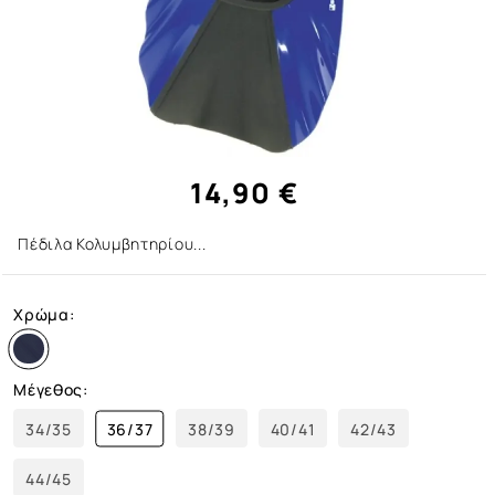
14,90 €
Πέδιλα Κολυμβητηρίου...
Χρώμα:
Μέγεθος:
34/35
36/37
38/39
40/41
42/43
44/45