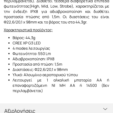
περιλαμβάνεται). Διαθέτει τέσσερα διαφορετικά επίπεδα
φωτεινότητας(High, Mid, Low, Strobe), χαρακτηρίζεται με
την ένδειξη IPX8 για αδιαβροχοποίηση και διαθέτει
προστασία πτώσης από 1,5m. Οι διαστάσεις του είναι
Φ22,6/20,1 x 98mm και το βάρος του στα 44,3gr.
Χαρακτηριστικά προϊόντος:
Βάρος: 44,3g
CREE XP G3 LED
4 modes λειτουργίας
Φωτεινότητα: 550 Lm
Αδιαβροχοποίηση: IPX8
Προστασία από πτώση: 1,5m
Διαστάσεις: Φ22,6/20,1 x 98mm
Υλικό: Αλουμίνιο αεροπορικού τύπου
Λειτουργεί με 1 αλκαλική μπαταρία ΑΑ ή
επαναφορτιζόμενη ΝΙ ΜΗ ΑΑ ή 14500 (δεν
περιλαμβάνεται)
Αξιολογήσεις