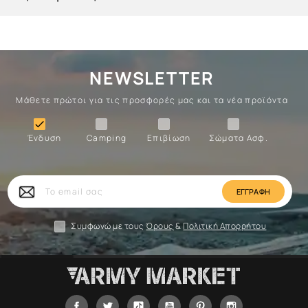
NEWSLETTER
Μάθετε πρώτοι για τις προσφορές μας και τα νέα προϊόντα
Ένδυση
Camping
Επιβίωση
Σώματα

Ένδυση
Camping
Επιβίωση
Σώματα Ασφ.
Σώματα
Επιβίωση
Camping
Ένδυση
Το
email
σας
Συμφωνώ με τους
Όρους
&
Πολιτική Απορρήτου
Facebook
Twitter
Tiktok
YouTube
Pinterest
Instagram