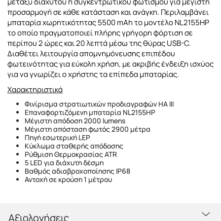
μεταξύ διάχυτου ή συγκεντρωτικού φωτισμού για μέγιστη
προσαρμογή σε κάθε κατάσταση και ανάγκη. Περιλαμβάνει
μπαταρία χωρητικότητας 5500 mAh το μοντέλο NL2155HP
το οποίο πραγματοποιεί πλήρης γρήγορη φόρτιση σε
περίπου 2 ώρες και 20 λεπτά μέσω της θύρας USB-C.
Διαθέτει λειτουργία απομνημόνευσης επιπέδου
φωτεινότητας για εύκολη χρήση, με ακριβής ένδειξη ισχύος
για να γνωρίζει ο χρήστης τα επίπεδα μπαταρίας.
Χαρακτηριστικά
Φινίρισμα στρατιωτικών προδιαγραφών HA III
Επαναφορτιζόμενη μπαταρία NL2155HP
Μέγιστη απόδοση 2000 lumens
Μέγιστη απόσταση φωτός 2900 μέτρα
Πηγή εσωτερική LEP
Κύκλωμα σταθερής απόδοσης
Ρύθμιση Θερμοκρασίας ATR
5 LED για διάχυτη δέσμη
Βαθμός αδιαβροχοποίησης IP68
Αντοχή σε κρούση 1 μέτρου
Αξιολογήσεις