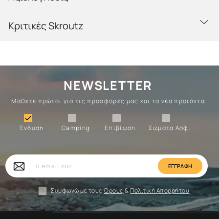
Κριτικές Skroutz
NEWSLETTER
Μάθετε πρώτοι για τις προσφορές μας και τα νέα προϊόντα
Ένδυση
Camping
Επιβίωση
Σώματα

Ένδυση
Camping
Επιβίωση
Σώματα Ασφ.
Σώματα
Επιβίωση
Camping
Ένδυση
Το
email
σας
Συμφωνώ με τους
Όρους
&
Πολιτική Απορρήτου