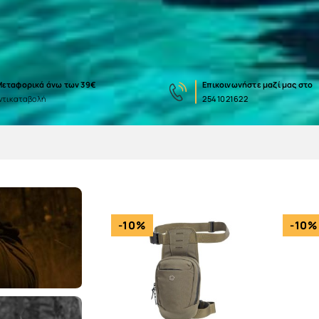
εταφορικά άνω των 39€
Eπικοινωνήστε μαζί μας στο
ντικαταβολή
2541021622
-10%
-10%