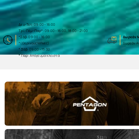
Δευ-Τετ:
09:00 – 16:00
Τρί-Πέμ-Παρ*:
09:00 – 16:00, 18:00 – 21:00
*Σάβ:
09:00 – 16:00
Δωρεάν Μ
*(Θερινούς Μήνες)
Δωρεάν Α
* Σάβ:
09:00 – 15:30
* Παρ:
Απόγευμα κλειστά
Tab ID - 30
Tab ID - 31