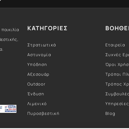
ΚΑΤΗΓΟΡΙΕΣ
ΒΟΗΘΕ
 ποικιλία
βεστικής,
Στρατιωτικά
Εταιρεία
α.
Αστυνομία
Συχνές Ερ
Υπόδηση
Όροι Χρή
Αξεσουάρ
Τρόποι Π
Outdoor
Τρόπος Χ
Ένδυση
Συμβουλέ
Λιμενικό
Υπηρεσίε
Πυροσβεστική
Blog