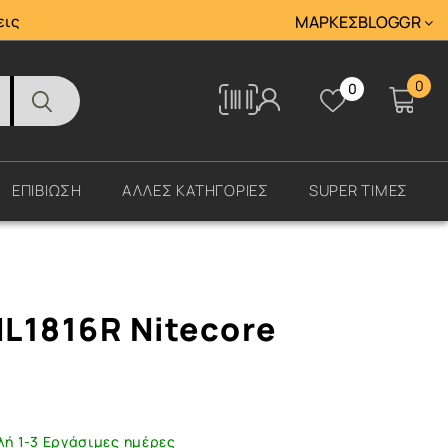
Tracking
εις
ΜΆΡΚΕΣ
BLOG
GR
0
0
Tracking
ΕΠΙΒΙΩΣΗ
ΑΛΛΕΣ ΚΑΤΗΓΟΡΙΕΣ
SUPER ΤΙΜΕΣ
L1816R Nitecore
λή 1-3 Εργάσιμες ημέρες