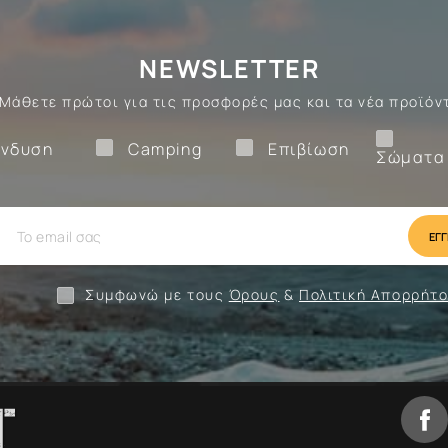
NEWSLETTER
Μάθετε πρώτοι για τις προσφορές μας και τα νέα προϊόν
Ένδυση
Camping
Επιβίωση
νδυση
Camping
Επιβίωση
Σώματα
ίωση
Camping
Ένδυση
Συμφωνώ με τους
Όρους
&
Πολιτική Απορρήτ