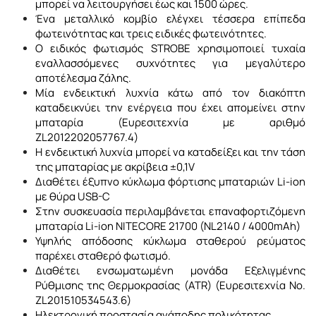
μπορεί να λειτουργήσει έως και 1500 ώρες.
Ένα μεταλλικό κομβίο ελέγχει τέσσερα επίπεδα
φωτεινότητας και τρεις ειδικές φωτεινότητες.
Ο ειδικός φωτισμός STROBE χρησιμοποιεί τυχαία
εναλλασσόμενες συχνότητες για μεγαλύτερο
αποτέλεσμα ζάλης.
Μία ενδεικτική λυχνία κάτω από τον διακόπτη
καταδεικνύει την ενέργεια που έχει απομείνει στην
μπαταρία (Ευρεσιτεχνία με αριθμό
ZL2012202057767.4)
Η ενδεικτική λυχνία μπορεί να καταδείξει και την τάση
της μπαταρίας με ακρίβεια ±0,1V
Διαθέτει έξυπνο κύκλωμα φόρτισης μπαταριών Li-ion
με θύρα USB-C
Στην συσκευασία περιλαμβάνεται επαναφορτιζόμενη
μπαταρία Li-ion NITECORE 21700 (NL2140 / 4000mAh)
Υψηλής απόδοσης κύκλωμα σταθερού ρεύματος
παρέχει σταθερό φωτισμό.
Διαθέτει ενσωματωμένη μονάδα Εξελιγμένης
Ρύθμισης της Θερμοκρασίας (ATR) (Ευρεσιτεχνία No.
ZL201510534543.6)
Ηλεκτρονική προστασία ανάποδης πολικότητας