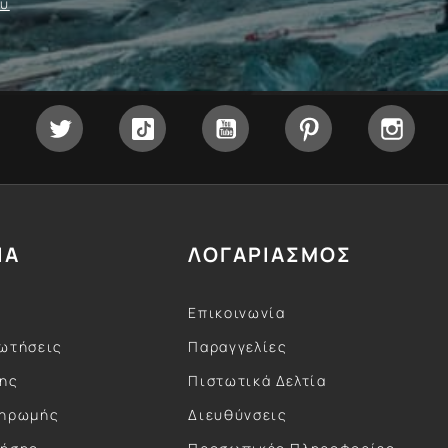
ου
Facebook
Twitter
Tiktok
YouTube
Pinterest
Inst
ΙΑ
ΛΟΓΑΡΙΑΣΜΟΣ
Επικοινωνία
ωτήσεις
Παραγγελίες
σης
Πιστωτικά Δελτία
ληρωμής
Διευθύνσεις