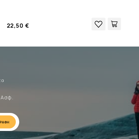
22,50 €
τα
Σώματα
 Ασφ.