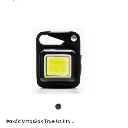
Carousel
Button
Φακός Μπρελόκ True Utility...