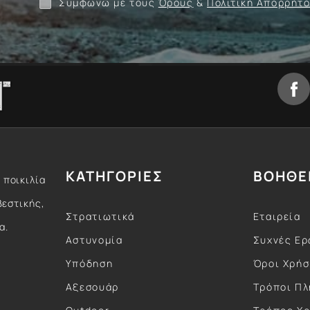
Συμφωνώ με τους
Όρους
&
Πολιτική Απορρήτ
ΚΑΤΗΓΟΡΙΕΣ
ΒΟΗΘΕ
 ποικιλία
βεστικής,
Στρατιωτικά
Εταιρεία
α.
Αστυνομία
Συχνές Ερ
Υπόδηση
Όροι Χρή
Αξεσουάρ
Τρόποι Π