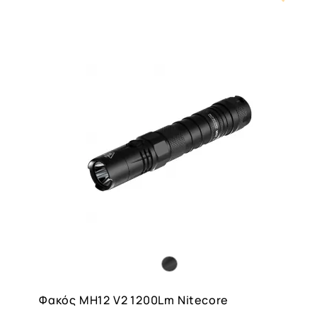
Carouse
Button
Φακός MH12 V2 1200Lm Nitecore