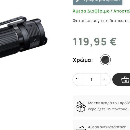
ArmyMarket.gr
Άμεσα Διαθέσιμο / Αποστο
Φακός με μέγιστη διάρκεια 
119,95 €
Χρώμα:
Quantity
Quantity
Με την αγορά του προϊ
κερδίζετε 119 πόντους.
Άμεση αντικατάσταση