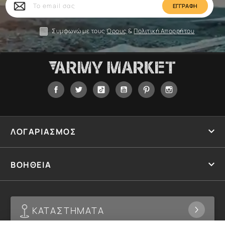
email
σας
Συμφωνώ με τους
Όρους
&
Πολιτική Απορρήτου
Facebook
Twitter
Tiktok
YouTube
Pinterest
Instagram

ΛΟΓΑΡΙΑΣΜΟΣ

ΒΟΗΘΕΙΑ
ΚΑΤΑΣΤΗΜΑΤΑ