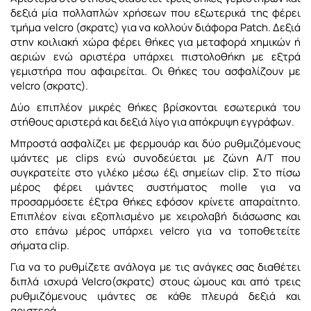
δεξιά μία πολλαπλών χρήσεων που εξωτερικά της φέρει
τμήμα velcro (σκρατς) για να κολλούν διάφορα Patch. Δεξιά
στην κοιλιακή χώρα φέρει θήκες για μεταφορά χημικών ή
αεριών ενώ αριστέρα υπάρχει πιστολοθήκη με εξτρά
γεμιστήρα που αφαιρείται. Οι θήκες του ασφαλίζουν με
velcro (σκρατς).
Δύο επιπλέον μικρές θήκες βρίσκονται εσωτερικά του
στήθους αριστερά και δεξιά λίγο για απόκρυψη εγγράφων.
Μπροστά ασφαλίζει με φερμουάρ και δύο ρυθμιζόμενους
ιμάντες με clips ενώ συνοδεύεται με ζώνη Α/Τ πoυ
συγκρατείτε στο γιλέκο μέσω έξι σημείων clip. Στο πίσω
μέρος φέρει ιμάντες συστήματος molle για να
προσαρμόσετε έξτρα θήκες εφόσον κρίνετε απαραίτητο.
Επιπλέον είναι εξοπλισμένο με χειρολαβή διάσωσης και
στο επάνω μέρος υπάρχει velcro για να τοποθετείτε
σήματα clip.
Για να το ρυθμίζετε ανάλογα με τις ανάγκες σας διαθέτει
διπλά ισχυρά Velcro(σκρατς) στους ώμους και από τρεις
ρυθμιζόμενους ιμάντες σε κάθε πλευρά δεξιά και
αριστερά.