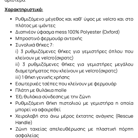
Χαρακτηριστικά:
Ρυθμιζόμενο μέγεθος και καθ' ύψος με velcro και στο
πλάτος με ιμάντες
Διαπνέον ύφασμα mess 100% Polyester (Oxford)
Μπροστινό φερμουάρ αντοχής
Συνολικά θήκες 7:
i) 3 ρυθμιζόμενες θήκες για γεμιστήρες όπλου που
κλείνουν με velcro(σκρατς)
ii) 3 ρυθμιζόμενες θήκες για γεμιστήρες μεγάλου
διαμετρήματος που κλείνουν με velcro(σκρατς)
iii) 1 θήκη γενικής χρήσης
Eσωτερικές τσέπες που κλείνουν με φερμουάρ
Πλάτη με θυλάκια molle
Έξι θυλάκια σύνδεσης με την ζώνη
Ρυθμιζόμενη θήκη πιστολιού με γεμιστήρα η οποία
μπορεί να αφαιρεθεί
Χειρολαβή στο άνω μέρος έκτατης ανάγκης (Rescue
Handle)
Ζώνη ταχείας απελευθέρωσης με πλαστική πόρπη
ασφαλείας