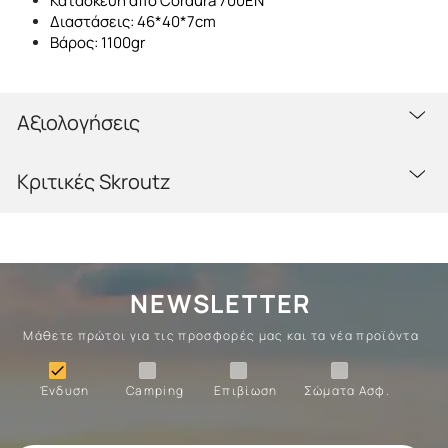
Κατασκευή από Cordura 700EN
Διαστάσεις: 46*40*7cm
Βάρος: 1100gr
Αξιολογήσεις
Κριτικές Skroutz
NEWSLETTER
Μάθετε πρώτοι για τις προσφορές μας και τα νέα προϊόντα
Ένδυση
Camping
Επιβίωση
Σώματα

Ένδυση
Camping
Επιβίωση
Σώματα Ασφ.
Σώματα
Επιβίωση
Camping
Ένδυση