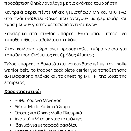
προσάρτιση θηκών ανάλογα με τις ανάγκες του χρήστη.
Κεντρικά φέρει πέντε θήκες γεμιστήρων M4 και Μ16 ενώ
στο πλάϊ διαθέτει θήκες που ανοίγουν με φερμουάρ και
χρησιμεύουν για την μεταφορά αντικειμένων.
Εσωτερικά στο στήθος υπάρχει θήκη όπου μπορεί να
τοποθετηθεί αντιβαλλιστική πλάκα.
Στην κοιλιακή χώρα έχει προσαρτηθεί τμήμα velcro για
τοποθέτηση Ονόματος και Ομάδας Αίματος.
Τέλος υπάρχει η δυνατότητα να συνδυαστεί με την
molle
warrior belt
, το
trooper back plate carrier
για τοποθέτησης
αλεξίσφαιρης πλάκας και το
chest rig MKII Fl
της ίδιας της
εταιρείας.
Χαρακτηριστικά:
Ρυθμιζόμενο Μέγεθος
Θήκες Molle Κοιλιακή Χώρα
Θέσεις για Θήκες Molle Πλευρικά
Ανοικτή πλάτη με χιαστή ιμάντες
Ιδανικό για μεταφορά σακιδίου