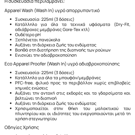
Η συσκευασία περιλαμβάνει:
Apparel Wash (Wash In) υγρό απορρυπαντικό
Συσκευασία: 225ml (3 δόσεις)
Κατάλληλο για όλα τα τεχνικά υφάσματα (Dry-Fit,
αδιάβροχες μεμβράνες Gore-Tex κτλ)
Ουδέτερο pH
Ξεπλένεται πανεύκολα
Αυξάνει τη διάρκεια ζωής του ενδύματος
Βοηθά στη διατήρηση της διαπνοής των ρούχων
Ενισχύει την αδιαβροχοποίηση
Eco Apparel Proofer (Wash In) υγρό αδιαβροχοποίησης
Συσκευασία: 225ml (3 δόσεις)
Κατάλληλο για όλα τα μπουφάν/μεμβράνες
PFC-free, φιλικό προς το περιβάλλον χωρίς επιβλαβείς
χημικές ενώσεις
Αυξάνει την αντοχή στις εκδορές και τα γδαρσίματα και
βελτιώνει τη διαπνοή
Αυξάνει τη διάρκεια ζωής του ενδύματος
Χρησιμοποιείται στην θήκη του μαλακτικού του
πλυντηρίου και οι ιδιότητες του ενεργοποιούνται μετά τη
χρήση στεγνωτηρίου
Οδηγίες Χρήσης