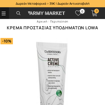
Δωρεάν Μεταφορικά > 39€ | Δωρεάν Αντικαταβολή
0
0
Αρχική
/
Περιποίηση
ΚΡΈΜΑ ΠΡΟΣΤΑΣΊΑΣ ΥΠΟΔΗΜΆΤΩΝ LOWA
-10%