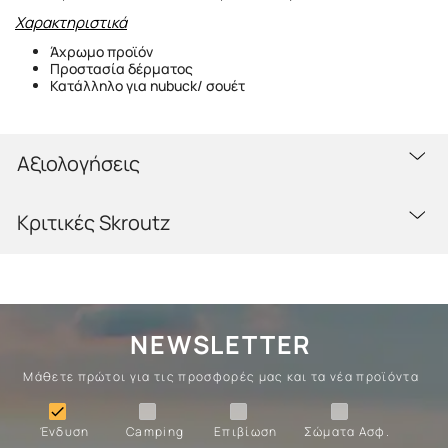
Χαρακτηριστικά
Άχρωμο προϊόν
Προστασία δέρματος
Κατάλληλο για nubuck/ σουέτ
Αξιολογήσεις
Κριτικές Skroutz
NEWSLETTER
Μάθετε πρώτοι για τις προσφορές μας και τα νέα προϊόντα
Ένδυση
Camping
Επιβίωση
Σώματα

Ένδυση
Camping
Επιβίωση
Σώματα Ασφ.