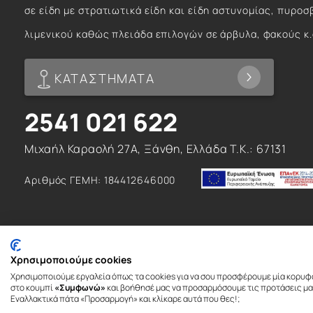
σε είδη με στρατιωτικά είδη και είδη αστυνομίας, πυροσ
λιμενικού καθώς πλειάδα επιλογών σε άρβυλα, φακούς κ.
ΚΑΤΑΣΤΗΜΑΤΑ
2541 021 622
Μιχαήλ Καραολή 27Α, Ξάνθη, Ελλάδα T.K.: 67131
Αριθμός ΓΕΜΗ: 184412646000
Χρησιμοποιούμε cookies
Χρησιμοποιούμε εργαλεία όπως τα cookies για να σου προσφέρουμε μία κορυφ
© 2026. All rights reserved
στο κουμπί
«Συμφωνώ»
και βοήθησέ μας να προσαρμόσουμε τις προτάσεις μας
Εναλλακτικά πάτα «Προσαρμογή» και κλίκαρε αυτά που θες!;