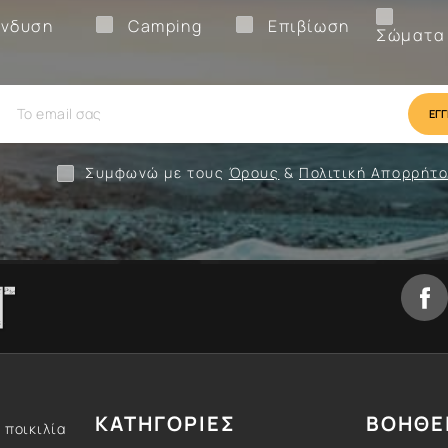
Ένδυση
Camping
Επιβίωση
νδυση
Camping
Επιβίωση
Σώματα
ίωση
Camping
Ένδυση
Συμφωνώ με τους
Όρους
&
Πολιτική Απορρήτ
ΚΑΤΗΓΟΡΙΕΣ
ΒΟΗΘΕ
 ποικιλία