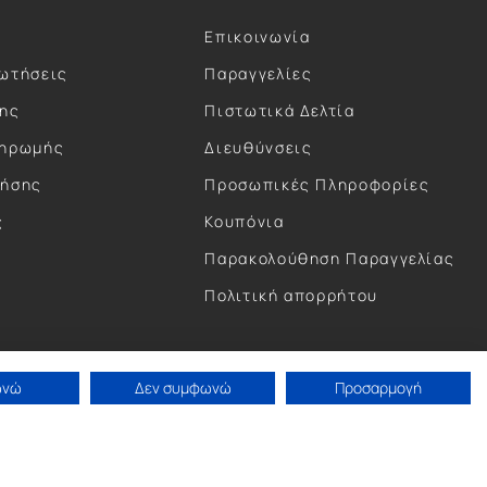
Επικοινωνία
ωτήσεις
Παραγγελίες
σης
Πιστωτικά Δελτία
ληρωμής
Διευθύνσεις
ρήσης
Προσωπικές Πληροφορίες
ς
Κουπόνια
ς
Παρακολούθηση Παραγγελίας
Πολιτική απορρήτου
ωνώ
Δεν συμφωνώ
Προσαρμογή
Concept by Paterman.
Κατασκευή eShop by Anontec