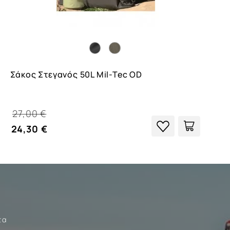
Σάκος Στεγανός 50L Mil-Tec OD
27,00 €
24,30 €
τα