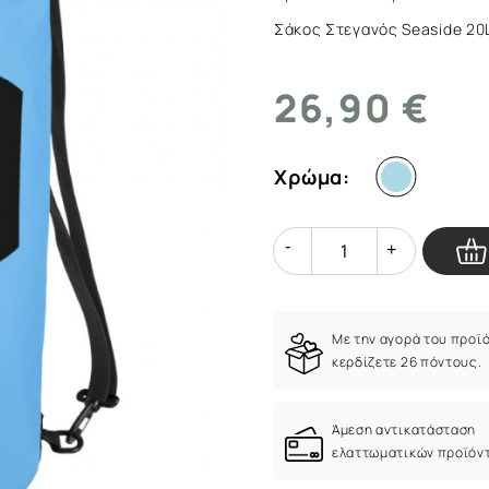
ArmyMarket.gr
Σάκος Στεγανός Seaside 20
26,90 €
Χρώμα:
Quantity
Quantity
Με την αγορά του προϊ
κερδίζετε 26 πόντους.
Άμεση αντικατάσταση
ελαττωματικών προϊόν