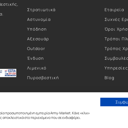
βεστικής,
Στρατιωτικά
Εταιρεία
α.
Αστυνομία
Συχνές Ερ
Υπόδηση
Όροι Χρή
Αξεσουάρ
Τρόποι Π
Outdoor
Τρόπος Χ
Ένδυση
Συμβουλέ
Λιμενικό
Υπηρεσίε
Πυροσβεστική
Blog
Συμφ
αία προσωποποιημένη εμπειρία Army-Market. Κάνε «κλικ»
 αποκλειστικά στο περιεχόμενο που σε ενδιαφέρει.