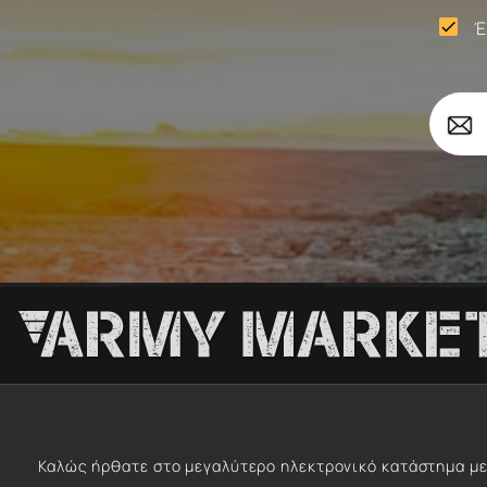
Έ

Σώματα
Το
Επιβ
email
σας
Καλώς ήρθατε στο μεγαλύτερο ηλεκτρονικό κατάστημα με