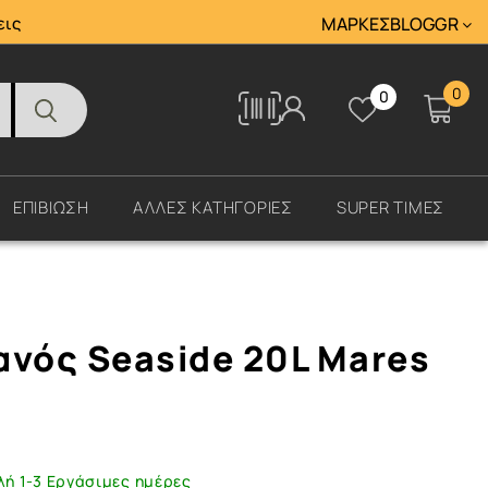
Tracking
εις
ΜΆΡΚΕΣ
BLOG
GR
0
0
Tracking
ΕΠΙΒΙΩΣΗ
ΑΛΛΕΣ ΚΑΤΗΓΟΡΙΕΣ
SUPER ΤΙΜΕΣ
ανός Seaside 20L Mares
λή 1-3 Εργάσιμες ημέρες