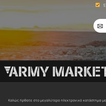
Έ

Σώματα
Το
Επιβ
email
σας
Καλώς ήρθατε στο μεγαλύτερο ηλεκτρονικό κατάστημα με