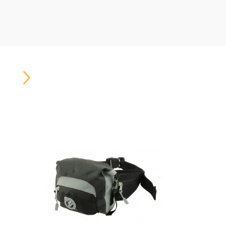
Carousel
Button