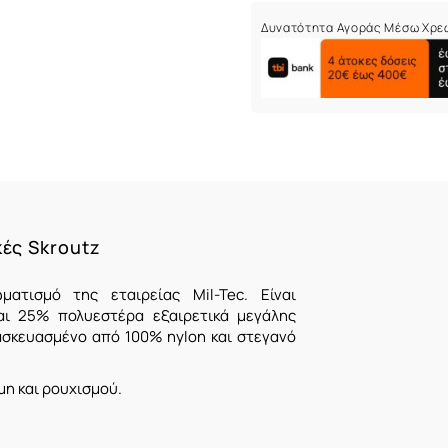
Δυνατότητα Αγοράς Μέσω Χρε
κές Skroutz
ατισμό της εταιρείας Mil-Tec. Είναι
ι 25% πολυεστέρα εξαιρετικά μεγάλης
τασκευασμένο από 100% nylon
και σ
τεγανό
μη και ρουχισμού.