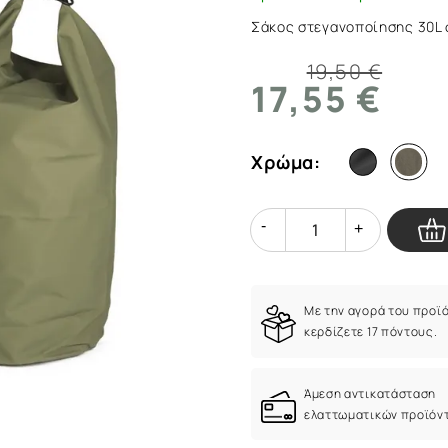
|
Σάκος στεγανοποίησης 30L σ
ArmyMarket.gr
19,50 €
17,55 €
Χρώμα:
Quantity
Quantity
Με την αγορά του προϊ
κερδίζετε 17 πόντους.
Άμεση αντικατάσταση
ελαττωματικών προϊόν