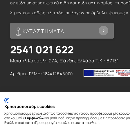
σε είδη με στρατιωτικά είδη και είδη αστυνομίας, πυροσ
λιμενικού καθώς πλειάδα επιλογών σε άρβυλα, φακούς κ.
ΚΑΤΑΣΤΗΜΑΤΑ
2541 021 622
Μιχαήλ Καραολή 27Α, Ξάνθη, Ελλάδα T.K.: 67131
Αριθμός ΓΕΜΗ: 184412646000
Χρησιμοποιούμε cookies
Χρησιμοποιούμε εργαλεία όπως τα cookies για να σου προσφέρουμε μία κορυφ
© 2026. All rights reserved
στο κουμπί
«Συμφωνώ»
και βοήθησέ μας να προσαρμόσουμε τις προτάσεις μας
Εναλλακτικά πάτα «Προσαρμογή» και κλίκαρε αυτά που θες!;