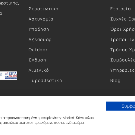
βεστικής,
Στρατιωτικά
Εταιρεία
α.
Αστυνομία
Συχνές Ερ
Υπόδηση
Όροι Χρή
Αξεσουάρ
Τρόποι Π
Outdoor
Τρόπος Χ
Ένδυση
Συμβουλέ
Λιμενικό
Υπηρεσίε
Πυροσβεστική
Blog
Συμφ
αία προσωποποιημένη εμπειρία Army-Market. Κάνε «κλικ»
 αποκλειστικά στο περιεχόμενο που σε ενδιαφέρει.