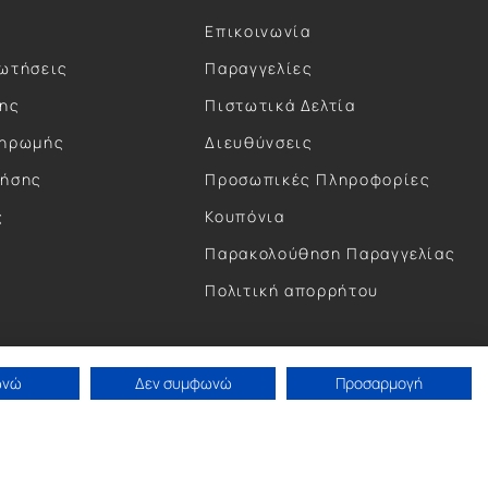
Επικοινωνία
ωτήσεις
Παραγγελίες
σης
Πιστωτικά Δελτία
ληρωμής
Διευθύνσεις
ρήσης
Προσωπικές Πληροφορίες
ς
Κουπόνια
ς
Παρακολούθηση Παραγγελίας
Πολιτική απορρήτου
ωνώ
Δεν συμφωνώ
Προσαρμογή
Concept by Paterman.
Κατασκευή eShop by Anontec