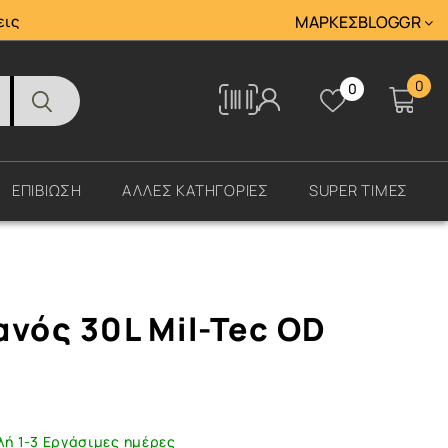
Tracking
εις
ΜΆΡΚΕΣ
BLOG
GR
0
0
Tracking
ΕΠΙΒΙΩΣΗ
ΑΛΛΕΣ ΚΑΤΗΓΟΡΙΕΣ
SUPER ΤΙΜΕΣ
ανός 30L Mil-Tec OD
λή 1-3 Εργάσιμες ημέρες