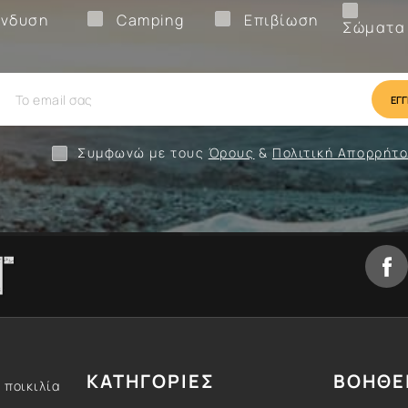
Ένδυση
Camping
Επιβίωση
νδυση
Camping
Επιβίωση
Σώματα
ίωση
Camping
Ένδυση
Συμφωνώ με τους
Όρους
&
Πολιτική Απορρήτ
ΚΑΤΗΓΟΡΙΕΣ
ΒΟΗΘΕ
 ποικιλία