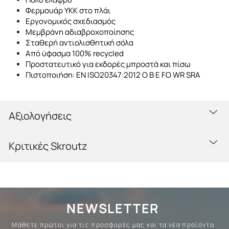
Φερμουάρ ΥΚΚ στο πλάι
Εργονομικός σχεδιασμός
Μεμβράνη αδιαβροχοποίησης
Σταθερή αντιολισθητική σόλα
Από ύφασμα 100% recycled
Προστατευτικό για εκδορές μπροστά και πίσω
Πιστοποιήση: ΕΝ ISO20347:2012 O B E FO WR SRA
Αξιολογήσεις
Κριτικές Skroutz
NEWSLETTER
Μάθετε πρώτοι για τις προσφορές μας και τα νέα προϊόντα