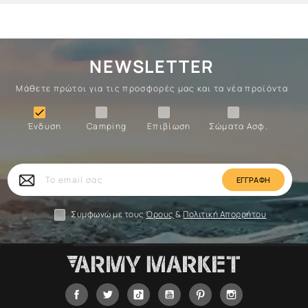
NEWSLETTER
Μάθετε πρώτοι για τις προσφορές μας και τα νέα προϊόντα
Ένδυση
Camping
Επιβίωση
Σώματα

Ένδυση
Camping
Επιβίωση
Σώματα Ασφ.
Σώματα
Επιβίωση
Camping
Ένδυση
Το
email
σας
Συμφωνώ με τους
Όρους
&
Πολιτική Απορρήτου
Facebook
Twitter
Tiktok
YouTube
Pinterest
Instagram