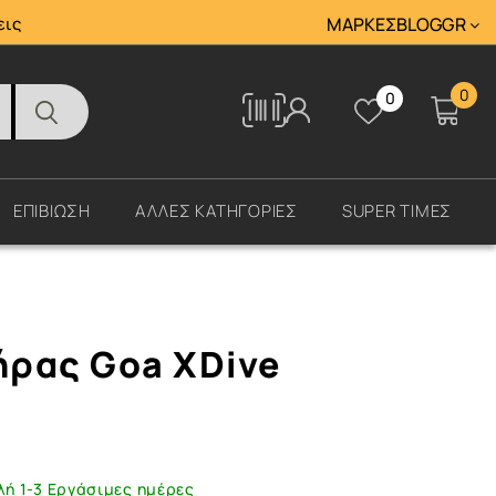
Tracking
εις
ΜΆΡΚΕΣ
BLOG
GR
0
0
Tracking
ΕΠΙΒΙΩΣΗ
ΑΛΛΕΣ ΚΑΤΗΓΟΡΙΕΣ
SUPER ΤΙΜΕΣ
ρας Goa XDive
λή 1-3 Εργάσιμες ημέρες