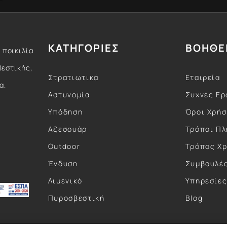
ΚΑΤΗΓΟΡΙΕΣ
ΒΟΗΘΕ
 ποικιλία
βεστικής,
Στρατιωτικά
Εταιρεία
α.
Αστυνομία
Συχνές Ερ
Υπόδηση
Όροι Χρή
Αξεσουάρ
Τρόποι Π
Outdoor
Τρόπος Χ
Ένδυση
Συμβουλέ
Λιμενικό
Υπηρεσίε
Πυροσβεστική
Blog