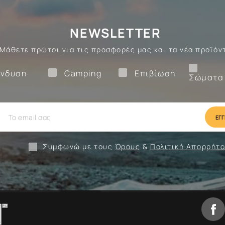
NEWSLETTER
Μάθετε πρώτοι για τις προσφορές μας και τα νέα προϊόν
Ένδυση
Camping
Επιβίωση
νδυση
Camping
Επιβίωση
Σώματα
ίωση
Camping
Ένδυση
Συμφωνώ με τους
Όρους
&
Πολιτική Απορρήτ