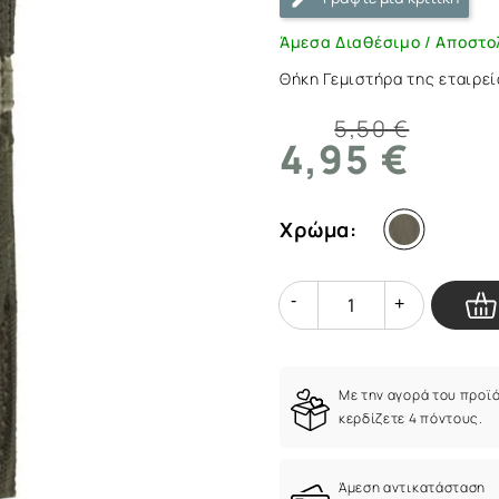
OD
|
Άμεσα Διαθέσιμο / Αποστο
ArmyMarket.gr
Θήκη Γεμιστήρα της εταιρεί
5,50 €
4,95 €
Χρώμα:
Quantity
Quantity
Με την αγορά του προϊ
κερδίζετε 4 πόντους.
Άμεση αντικατάσταση