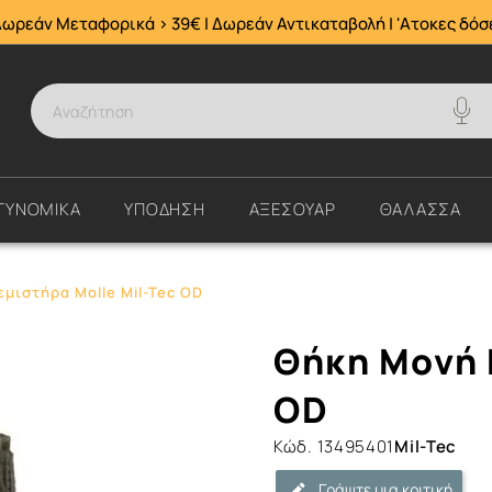
Δωρεάν Μεταφορικά > 39€ | Δωρεάν Αντικαταβολή | 'Ατοκες δόσ
ΤΥΝΟΜΙΚΑ
ΥΠΟΔΗΣΗ
ΑΞΕΣΟΥΑΡ
ΘΑΛΑΣΣΑ
μιστήρα Molle Mil-Tec OD
Θήκη
Θήκη Μονή 
Μονή
Γεμιστήρα
OD
Molle
Κώδ.
13495401
Mil-Tec
Mil-
Tec
Γράψτε μια κριτική