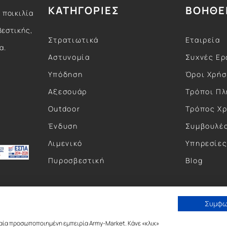
ΚΑΤΗΓΟΡΙΕΣ
ΒΟΗΘΕ
 ποικιλία
βεστικής,
Στρατιωτικά
Εταιρεία
α.
Αστυνομία
Συχνές Ερ
Υπόδηση
Όροι Χρή
Αξεσουάρ
Τρόποι Π
Outdoor
Τρόπος Χ
Ένδυση
Συμβουλέ
Λιμενικό
Υπηρεσίε
Πυροσβεστική
Blog
Συμφ
αία προσωποποιημένη εμπειρία Army-Market. Κάνε «κλικ»