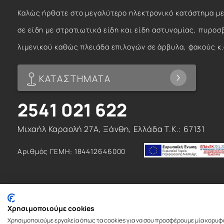
Καλώς ήρθατε στο μεγαλύτερο ηλεκτρονικό κατάστημα με
σε είδη με στρατιωτικά είδη και είδη αστυνομίας, πυροσ
λιμενικού καθώς πλειάδα επιλογών σε άρβυλα, φακούς κ.
ΚΑΤΑΣΤΗΜΑΤΑ
2541 021 622
Μιχαήλ Καραολή 27Α, Ξάνθη, Ελλάδα T.K.: 67131
Αριθμός ΓΕΜΗ: 184412646000
Χρησιμοποιούμε cookies
Χρησιμοποιούμε εργαλεία όπως τα cookies για να σου προσφέρουμε μία κορυφ