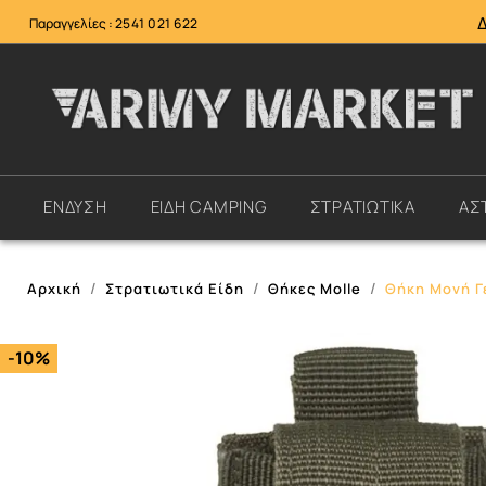
Παραγγελίες :
2541 021 622
ΕΝΔΥΣΗ
ΕΙΔΗ CAMPING
ΣΤΡΑΤΙΩΤΙΚΑ
ΑΣ
Αρχική
Στρατιωτικά Είδη
Θήκες Μolle
Θήκη Μονή Γε
-10%