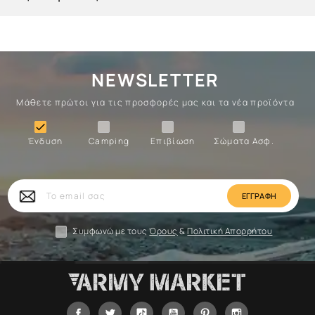
NEWSLETTER
Μάθετε πρώτοι για τις προσφορές μας και τα νέα προϊόντα
Ένδυση
Camping
Επιβίωση
Σώματα

Ένδυση
Camping
Επιβίωση
Σώματα Ασφ.
Σώματα
Επιβίωση
Camping
Ένδυση
Το
email
σας
Συμφωνώ με τους
Όρους
&
Πολιτική Απορρήτου
Facebook
Twitter
Tiktok
YouTube
Pinterest
Instagram