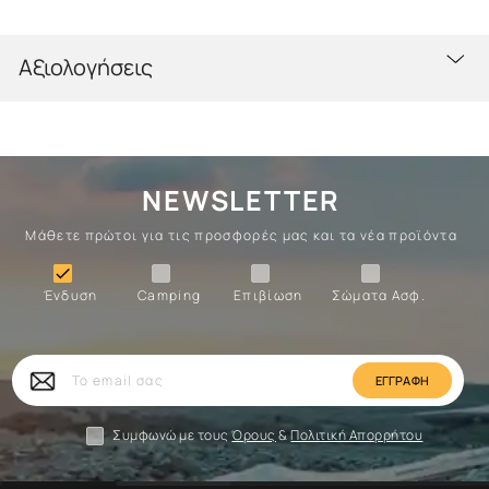
Αξιολογήσεις
NEWSLETTER
Μάθετε πρώτοι για τις προσφορές μας και τα νέα προϊόντα
Ένδυση
Camping
Επιβίωση
Σώματα

Ένδυση
Camping
Επιβίωση
Σώματα Ασφ.
Σώματα
Επιβίωση
Camping
Ένδυση
Το
email
σας
Συμφωνώ με τους
Όρους
&
Πολιτική Απορρήτου