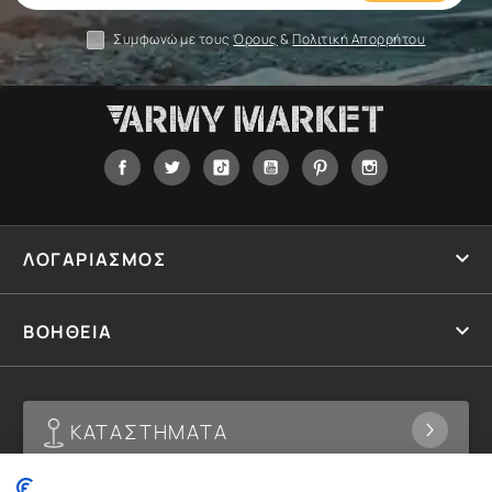
σας
Συμφωνώ με τους
Όρους
&
Πολιτική Απορρήτου
Facebook
Twitter
Tiktok
YouTube
Pinterest
Instagram

ΛΟΓΑΡΙΑΣΜΟΣ

ΒΟΗΘΕΙΑ
ΚΑΤΑΣΤΗΜΑΤΑ