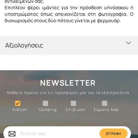
αντικείμενων σας.
Επιπλέον φέρει ιμάντες για την πρόσδεση υπνόσακου ή
υποστρώματος όπως απεικονίζεται στη φωτογραφία. Ο
διαχωρισμός στους δύο πάτους γίνεται με φερμουάρ.
Αξιολογήσεις
NEWSLETTER
Μάθετε πρώτοι για τις προσφορές μας και τα νέα προϊόντα
Ένδυση
Camping
Επιβίωση
Σώματα

Ένδυση
Camping
Επιβίωση
Σώματα Ασφ.
Σώματα
Επιβίωση
Camping
Ένδυση
Το
email