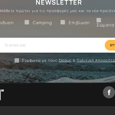
NEWSLETTER
Μάθετε πρώτοι για τις προσφορές μας και τα νέα προϊόν
Ένδυση
Camping
Επιβίωση
νδυση
Camping
Επιβίωση
Σώματα
ίωση
Camping
Ένδυση
Συμφωνώ με τους
Όρους
&
Πολιτική Απορρήτ