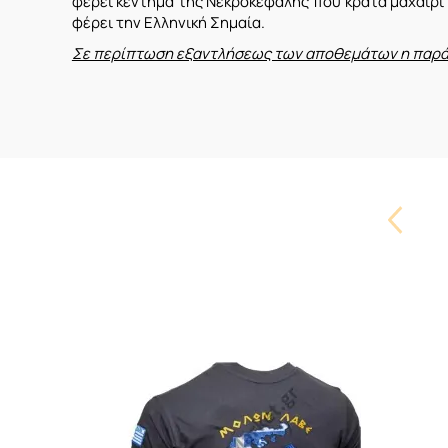
φέρει κέντημα της Νεκροκεφαλής που κρατά μαχαίρι 
φέρει την Ελληνική Σημαία.
Σε περίπτωση εξαντλήσεως των αποθεμάτων η παράδο
Carouse
Button