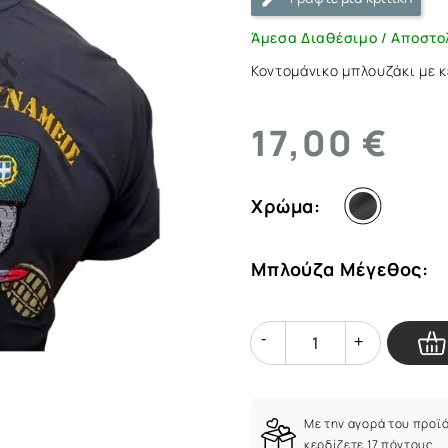
|
ArmyMarket.gr
Άμεσα Διαθέσιμο / Αποστο
Κοντομάνικο μπλουζάκι με κ
17,00 €
Χρώμα:
Μπλούζα Μέγεθος:
Quantity
Quantity
Με την αγορά του προϊ
κερδίζετε 17 πόντους.