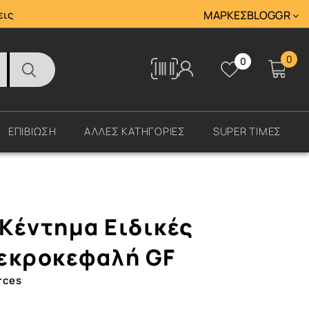
Tracking
εις
ΜΆΡΚΕΣ
BLOG
GR
0
0
Tracking
ΕΠΙΒΙΩΣΗ
ΑΛΛΕΣ ΚΑΤΗΓΟΡΙΕΣ
SUPER ΤΙΜΕΣ
Κέντημα Ειδικές
εκροκεφαλή GF
rces