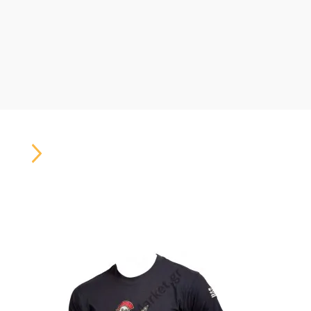
Carousel
Button