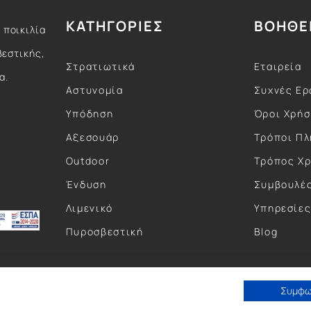
ΚΑΤΗΓΟΡΙΕΣ
ΒΟΗΘΕ
 ποικιλία
βεστικής,
Στρατιωτικά
Εταιρεία
α.
Αστυνομία
Συχνές Ερ
Υπόδηση
Όροι Χρή
Αξεσουάρ
Τρόποι Π
Outdoor
Τρόπος Χ
Ένδυση
Συμβουλέ
Λιμενικό
Υπηρεσίε
Πυροσβεστική
Blog
Συμφ