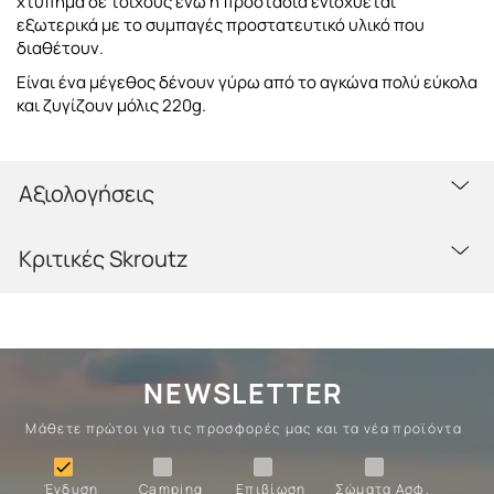
χτύπημα σε τοίχους ενώ η προστασία ενισχύεται
εξωτερικά με το συμπαγές προστατευτικό υλικό που
διαθέτουν.
Είναι ένα μέγεθος δένουν γύρω από το αγκώνα πολύ εύκολα
και ζυγίζουν μόλις 220g.
Αξιολογήσεις
Κριτικές Skroutz
NEWSLETTER
Μάθετε πρώτοι για τις προσφορές μας και τα νέα προϊόντα
Ένδυση
Camping
Επιβίωση
Σώματα

Ένδυση
Camping
Επιβίωση
Σώματα Ασφ.