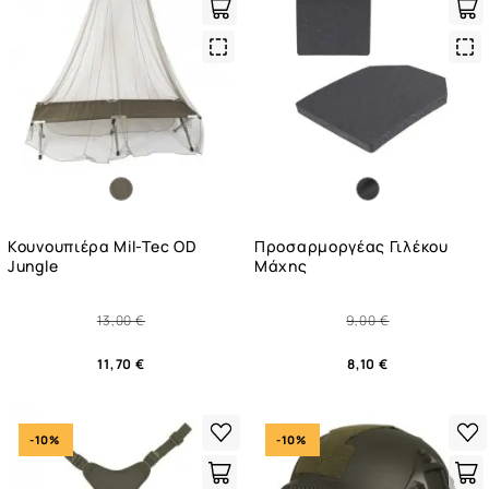
Quick
Qui
View
Vie
Κουνουπιέρα Mil-Tec OD
Προσαρμοργέας Γιλέκου
Jungle
Μάχης
13,00 €
9,00 €
11,70 €
8,10 €
-10%
-10%