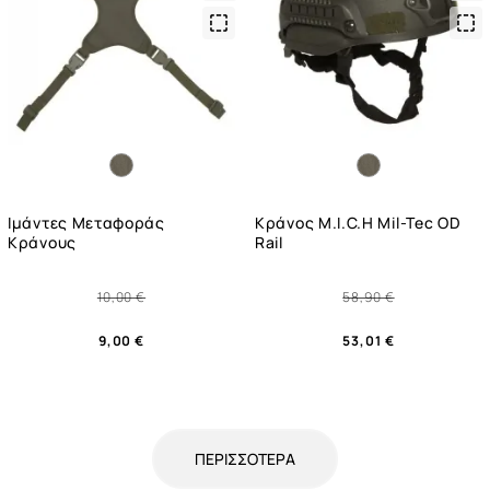
Quick
Qui
View
Vie
Ιμάντες Μεταφοράς
Κράνος M.I.C.H Mil-Tec OD
Κράνους
Rail
10,00 €
58,90 €
9,00 €
53,01 €
ΠΕΡΙΣΣΌΤΕΡΑ