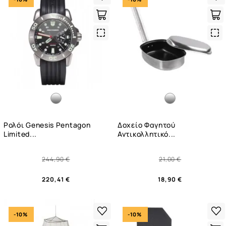
Quick
Qui
View
Vie
Ρολόι Genesis Pentagon
Δοχείο Φαγητού
Limited...
Αντικολλητικό...
244,90 €
21,00 €
220,41 €
18,90 €
-10%
-10%