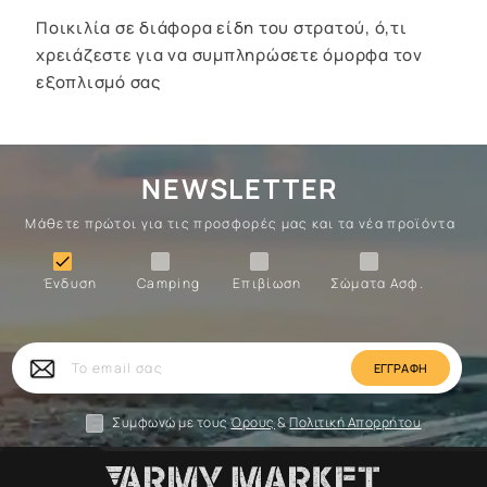
Ποικιλία σε διάφορα είδη του στρατού, ό,τι
χρειάζεστε για να συμπληρώσετε όμορφα τον
εξοπλισμό σας
NEWSLETTER
Μάθετε πρώτοι για τις προσφορές μας και τα νέα προϊόντα
Ένδυση
Camping
Επιβίωση
Σώματα

Ένδυση
Camping
Επιβίωση
Σώματα Ασφ.
Σώματα
Επιβίωση
Camping
Ένδυση
Το
email
σας
Συμφωνώ με τους
Όρους
&
Πολιτική Απορρήτου