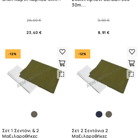
30m...
26,00 €
9,90 €
23,40 €
8,91 €
-12%
-12%
Quick
Qui
View
Vie
Σετ 1 Σεντόνι & 2
Σετ 2 Σεντόνια 2
Μαξιλαροθήκες
Μαξιλαροθήκες