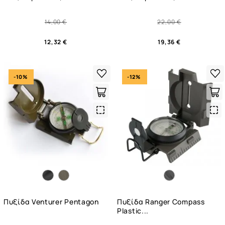
14,00 €
22,00 €
12,32 €
19,36 €
-10%
-12%
Quick
Qui
View
Vie
Πυξίδα Venturer Pentagon
Πυξίδα Ranger Compass
Plastic...