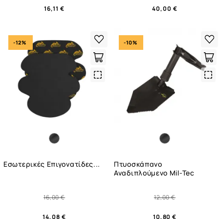
16,11 €
40,00 €
-12%
-10%
Quick
Qui
View
Vie
Eσωτερικές Επιγονατίδες...
Πτυοσκάπανο
Αναδιπλούμενο Mil-Tec
16,00 €
12,00 €
14,08 €
10,80 €