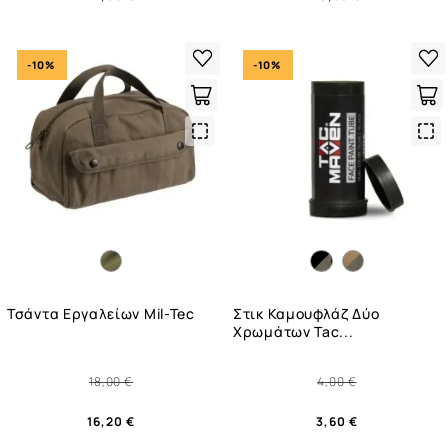
-10%
-10%
Quick
Qui
View
Vie
Τσάντα Εργαλείων Mil-Tec
Στικ Καμουφλάζ Δύο
Χρωμάτων Tac...
18,00 €
4,00 €
16,20 €
3,60 €