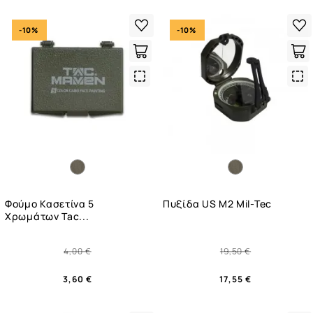
-10%
-10%
Quick
Qui
View
Vie
Φούμο Κασετίνα 5
Πυξίδα US M2 Mil-Tec
Χρωμάτων Tac...
4,00 €
19,50 €
3,60 €
17,55 €