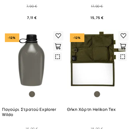
7,90 €
17,90 €
7,11 €
15,75 €
-12%
-12%
Quick
Qui
View
Vie
Παγούρι Στρατού Explorer
Θήκη Χάρτη Helikon Tex
Wildo
16,90 €
18,90 €