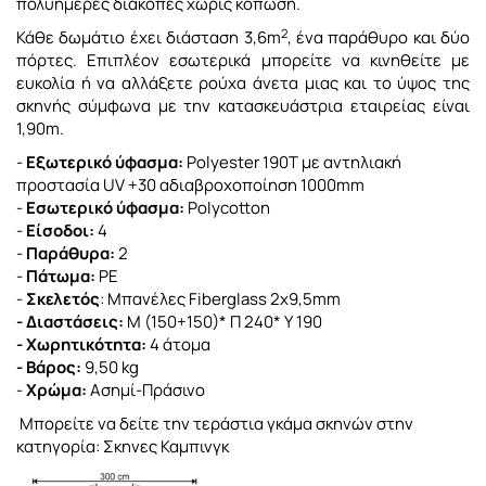
πολυήμερες διακοπές χωρίς κόπωση.
2
Κάθε δωμάτιο έχει διάσταση 3,6m
, ένα παράθυρο και δύο
πόρτες.
Επιπλέον εσωτερικά μπορείτε να κινηθείτε με
ευκολία ή να αλλάξετε ρούχα άνετα μιας και το ύψος της
σκηνής σύμφωνα με την κατασκευάστρια εταιρείας είναι
1,90m.
-
Εξωτερικό ύφασμα:
Polyester 190T
με
αντηλιακή
προστασία UV +30
αδιαβροχοποίηση 1000mm
-
Εσωτερικό
ύφασμα:
Polycotton
-
Είσοδοι:
4
-
Παράθυρα:
2
-
Πάτωμα:
PE
-
Σκελετός
:
Μπανέλες Fiberglass 2x
9,5mm
- Διαστάσεις:
Μ (150+150)* Π 240* Υ 190
- Χωρητικότητα:
4 άτομα
- Βάρος:
9,50 kg
-
Χρώμα:
Ασημί-Πράσινο
Μπορείτε να δείτε την τεράστια γκάμα σκηνών στην
κατηγορία: Σκηνες Καμπινγκ