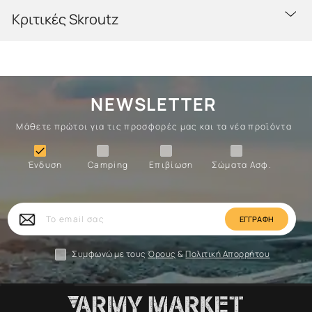
Κριτικές Skroutz
NEWSLETTER
Μάθετε πρώτοι για τις προσφορές μας και τα νέα προϊόντα
Ένδυση
Camping
Επιβίωση
Σώματα

Ένδυση
Camping
Επιβίωση
Σώματα Ασφ.
Σώματα
Επιβίωση
Camping
Ένδυση
Το
email
σας
Συμφωνώ με τους
Όρους
&
Πολιτική Απορρήτου