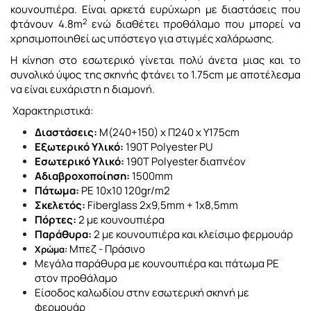
κουνουπιέρα. Είναι αρκετά ευρύχωρη με διαστάσεις που
2
φτάνουν 4.8m
ενώ διαθέτει προθάλαμο που μπορεί να
χρησιμοποιηθεί ως υπόστεγο για στιγμές χαλάρωσης.
Η κίνηση στο εσωτερικό γίνεται πολύ άνετα μιας και το
συνολικό ύψος της σκηνής φτάνει το 1.75cm με αποτέλεσμα
να είναι ευχάριστη η διαμονή.
Χαρακτηριστικά:
Διαστάσεις:
Μ(240+150) x Π240 x Υ175cm
Εξωτερικό Υλικό:
190Τ Polyester PU
Εσωτερικό Υλικό:
190Τ Polyester διαπνέον
Αδιαβροχοποίηση:
1500mm
Πάτωμα:
PE 10x10 120gr/m2
Σκελετός:
Fiberglass 2x9,5mm + 1x8,5mm
Πόρτες:
2 με κουνουπιέρα
Παράθυρα:
2 με κουνουπιέρα και κλείσιμο φερμουάρ
Μπεζ - Πράσινο
Χρώμα:
Μεγάλα παράθυρα με κουνουπιέρα και πάτωμα ΡΕ
στον προθάλαμο
Είσοδος καλωδίου στην εσωτερική σκηνή με
φερμουάρ