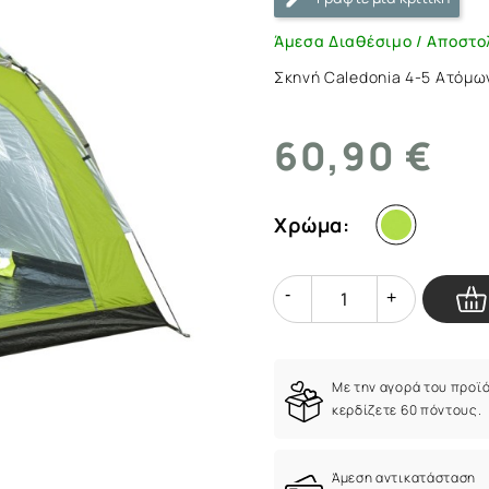
|
ArmyMarket.gr
Άμεσα Διαθέσιμο / Αποστο
Σκηνή Caledonia 4-5 Ατόμ
60,90 €
Χρώμα:
Quantity
Quantity
Με την αγορά του προϊ
κερδίζετε 60 πόντους.
Άμεση αντικατάσταση