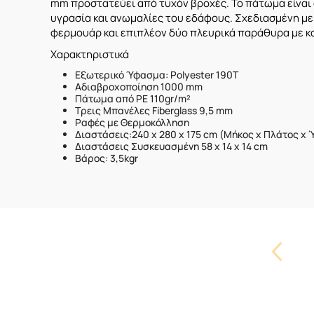
mm προστατεύει από τυχόν βροχές. Το πάτωμα είναι
υγρασία και ανωμαλίες του εδάφους. Σχεδιασμένη με
φερμουάρ και επιπλέον δύο πλευρικά παράθυρα με κ
Χαρακτηριστικά
Εξωτερικό Ύφασμα: Polyester 190T
Αδιαβροχοποίηση 1000 mm
Πάτωμα από PE 110gr/m²
Τρεις Μπανέλες Fiberglass 9,5 mm
Ραφές με Θερμοκόλληση
Διαστάσεις:240 x 280 x 175 cm (Μήκος x Πλάτος x 
Διαστάσεις Συσκευασμένη 58 x 14 x 14 cm
Βάρος: 3,5kgr
Carouse
Button