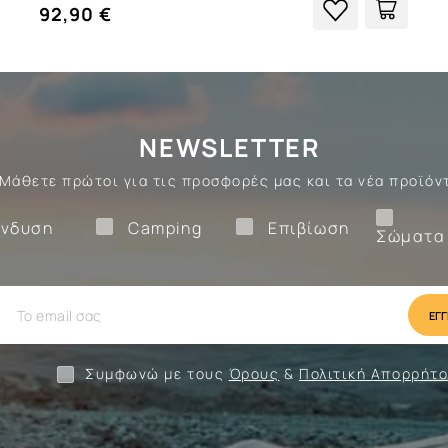
92,90 €
NEWSLETTER
Μάθετε πρώτοι για τις προσφορές μας και τα νέα προϊόν
Ένδυση
Camping
Επιβίωση
νδυση
Camping
Επιβίωση
Σώματα
ίωση
Camping
Ένδυση
Συμφωνώ με τους
Όρους
&
Πολιτική Απορρήτ