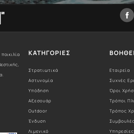
ΚΑΤΗΓΟΡΙΕΣ
ΒΟΗΘΕ
 ποικιλία
βεστικής,
Στρατιωτικά
Εταιρεία
α.
Αστυνομία
Συχνές Ερ
Υπόδηση
Όροι Χρή
Αξεσουάρ
Τρόποι Π
Outdoor
Τρόπος Χ
Ένδυση
Συμβουλέ
Λιμενικό
Υπηρεσίε