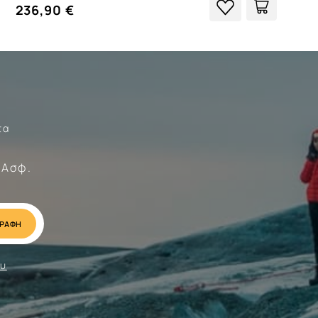
236,90 €
τα
Σώματα
 Ασφ.
ου