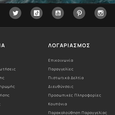
Facebook
Twitter
Tiktok
YouTube
Pinterest
Inst
ΙΑ
ΛΟΓΑΡΙΑΣΜΟΣ
Επικοινωνία
ωτήσεις
Παραγγελίες
σης
Πιστωτικά Δελτία
ληρωμής
Διευθύνσεις
ρήσης
Προσωπικές Πληροφορίες
ς
Κουπόνια
ς
Παρακολούθηση Παραγγελίας