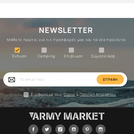
NEWSLETTER
Μάθετε πρώτοι για τις προσφορές μας και τα νέα προϊόντα
Ένδυση
Camping
Επιβίωση
Σώματα

Ένδυση
Camping
Επιβίωση
Σώματα Ασφ.
Σώματα
Επιβίωση
Camping
Ένδυση
Το
email
σας
Συμφωνώ με τους
Όρους
&
Πολιτική Απορρήτου
Facebook
Twitter
Tiktok
YouTube
Pinterest
Instagram