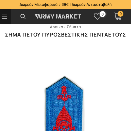
Δωρεάν Μεταφορικά > 39€ | Δωρεάν Αντικαταβολή
0
0
Αρχική
/
Σήματα
ΣΉΜΑ ΠΈΤΟΥ ΠΥΡΟΣΒΕΣΤΙΚΉΣ ΠΕΝΤΑΕΤΟΎΣ