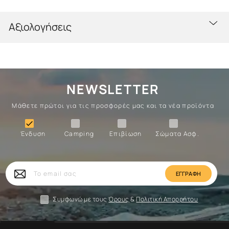
Αξιολογήσεις
NEWSLETTER
Μάθετε πρώτοι για τις προσφορές μας και τα νέα προϊόντα
Ένδυση
Camping
Επιβίωση
Σώματα

Ένδυση
Camping
Επιβίωση
Σώματα Ασφ.
Σώματα
Επιβίωση
Camping
Ένδυση
Το
email
σας
Συμφωνώ με τους
Όρους
&
Πολιτική Απορρήτου