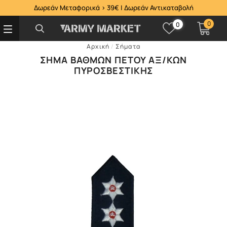
Δωρεάν Μεταφορικά > 39€ | Δωρεάν Αντικαταβολή
0
0
Αρχική
/
Σήματα
ΣΉΜΑ ΒΑΘΜΏΝ ΠΈΤΟΥ ΑΞ/ΚΩΝ
ΠΥΡΟΣΒΕΣΤΙΚΉΣ