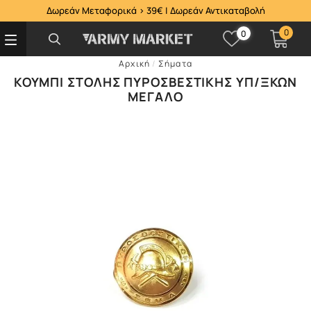
Δωρεάν Μεταφορικά > 39€ | Δωρεάν Αντικαταβολή
0
0
Αρχική
/
Σήματα
ΚΟΥΜΠΊ ΣΤΟΛΉΣ ΠΥΡΟΣΒΕΣΤΙΚΉΣ ΥΠ/ΞΚΏΝ
ΜΕΓΆΛΟ