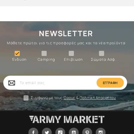
NEWSLETTER
Μάθετε πρώτοι για τις προσφορές μας και τα νέα προϊόντα
Ένδυση
Camping
Επιβίωση
Σώματα

Ένδυση
Camping
Επιβίωση
Σώματα Ασφ.
Σώματα
Επιβίωση
Camping
Ένδυση
Το
email
σας
Συμφωνώ με τους
Όρους
&
Πολιτική Απορρήτου
Facebook
Twitter
Tiktok
YouTube
Pinterest
Instagram