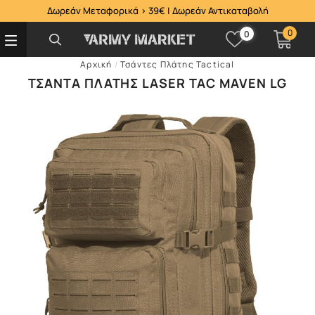
Δωρεάν Μεταφορικά > 39€ | Δωρεάν Αντικαταβολή
0
0
Αρχική
/
Τσάντες Πλάτης Tactical
ΤΣΆΝΤΑ ΠΛΆΤΗΣ LASER TAC MAVEN LG