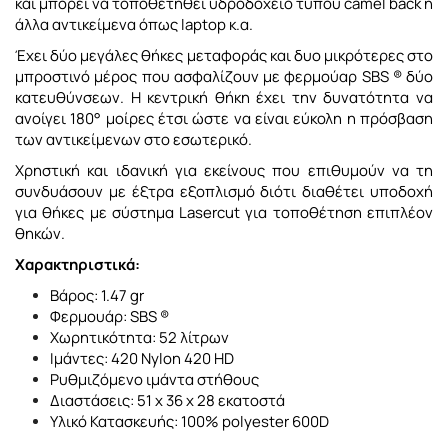
και μπορεί να τοποθετηθεί υδροδοχείο τύπου camel back ή
άλλα αντικείμενα όπως laptop κ.α.
Έχει δύο μεγάλες θήκες μεταφοράς και δυο μικρότερες στο
μπροστινό μέρος που ασφαλίζουν με φερμούαρ SBS ® δύο
κατευθύνσεων. Η κεντρική θήκη έχει την δυνατότητα να
ανοίγει 180° μοίρες έτσι ώστε να είναι εύκολη η πρόσβαση
των αντικείμενων στο εσωτερικό.
Χρηστική και ιδανική για εκείνους που επιθυμούν να τη
συνδυάσουν με έξτρα εξοπλισμό διότι διαθέτει υποδοχή
για θήκες με σύστημα Lasercut για τοποθέτηση επιπλέον
θηκών.
Χαρακτηριστικά:
Βάρος: 1.47 gr
Φερμουάρ: SBS ®
Χωρητικότητα: 52 λίτρων
Ιμάντες: 420 Nylon 420 HD
Ρυθμιζόμενο ιμάντα στήθους
Διαστάσεις: 51 x 36 x 28 εκατοστά
Υλικό Κατασκευής: 100% polyester 600D