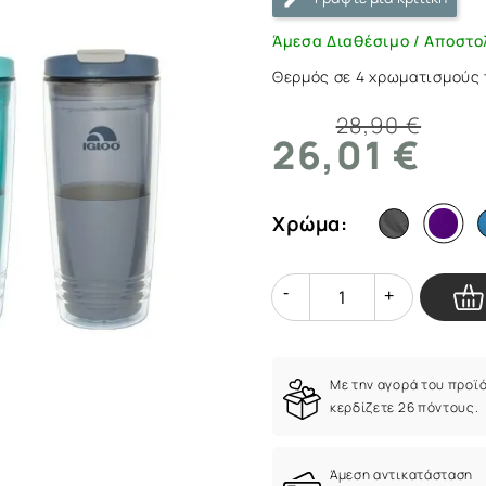
|
ArmyMarket.gr
Άμεσα Διαθέσιμο / Αποστο
Θερμός σε 4 χρωματισμούς τη
28,90 €
26,01 €
Χρώμα:
Quantity
Quantity
Με την αγορά του προϊ
κερδίζετε 26 πόντους.
Άμεση αντικατάσταση