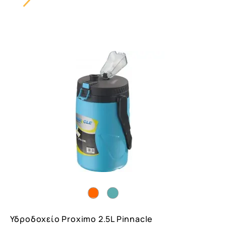
Carousel
Button
Υδροδοχείο Prοximo 2.5L Pinnacle