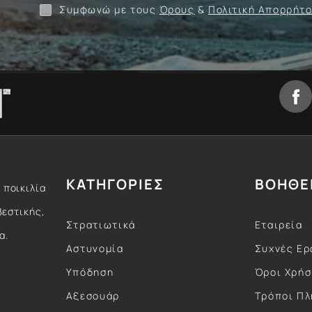
Συμφωνώ με τους
Όρους
&
Πολιτική Απορρήτ
ΚΑΤΗΓΟΡΙΕΣ
ΒΟΗΘΕ
 ποικιλία
βεστικής,
Στρατιωτικά
Εταιρεία
α.
Αστυνομία
Συχνές Ερ
Υπόδηση
Όροι Χρή
Αξεσουάρ
Τρόποι Π