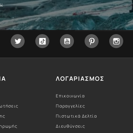
ου
Facebook
Twitter
Tiktok
YouTube
Pinterest
Inst
ΙΑ
ΛΟΓΑΡΙΑΣΜΟΣ
Επικοινωνία
ωτήσεις
Παραγγελίες
σης
Πιστωτικά Δελτία
ληρωμής
Διευθύνσεις