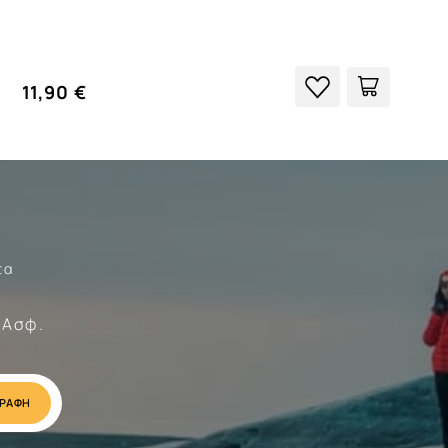
11,90 €
τα
Σώματα
 Ασφ.