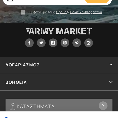
σας
Συμφωνώ με τους
Όρους
&
Πολιτική Απορρήτου
Facebook
Twitter
Tiktok
YouTube
Pinterest
Instagram

ΛΟΓΑΡΙΑΣΜΟΣ

ΒΟΗΘΕΙΑ
ΚΑΤΑΣΤΗΜΑΤΑ