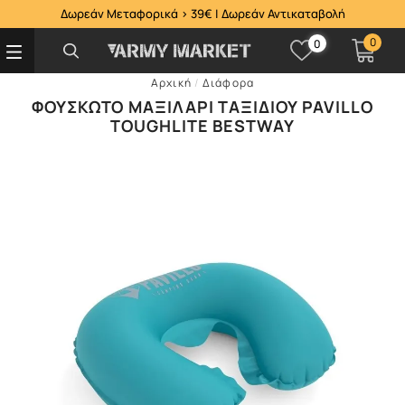
Δωρεάν Μεταφορικά > 39€ | Δωρεάν Αντικαταβολή
0
0
Αρχική
/
Διάφορα
ΦΟΥΣΚΩΤΌ ΜΑΞΙΛΆΡΙ ΤΑΞΙΔΊΟΥ PAVILLO
TOUGHLITE BESTWAY