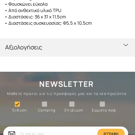
• Φουσκώνει εύκολα
• Από ανθεκτικό υλικό TPU
• Διαστάσεις: 36 x 31 x 11,5cm
• Διαστάσεις συσκευασίας: Φ5,5 x 10,5cm
Αξιολογήσεις
NEWSLETTER
Μάθετε πρώτοι για τις προσφορές μας και τα νέα προϊόντα
Ένδυση
Camping
Επιβίωση
Σώματα

Ένδυση
Camping
Επιβίωση
Σώματα Ασφ.
Σώματα
Επιβίωση
Camping
Ένδυση
Το
email