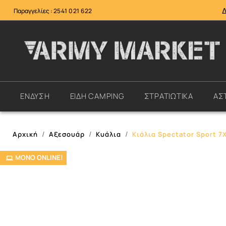
Παραγγελίες :
2541 021 622
ΕΝΔΥΣΗ
ΕΙΔΗ CAMPING
ΣΤΡΑΤΙΩΤΙΚΑ
ΑΣ
Αρχική
Αξεσουάρ
Κυάλια
Κιάλια Spectator Sport 7
ΜΌΝΟ ONLINE!