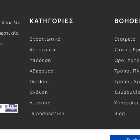
ΚΑΤΗΓΟΡΙΕΣ
ΒΟΗΘΕ
 ποικιλία
βεστικής,
Στρατιωτικά
Εταιρεία
α.
Αστυνομία
Συχνές Ερ
Υπόδηση
Όροι Χρή
Αξεσουάρ
Τρόποι Π
Outdoor
Τρόπος Χ
Ένδυση
Συμβουλέ
Λιμενικό
Υπηρεσίε
Πυροσβεστική
Blog
Συμφ