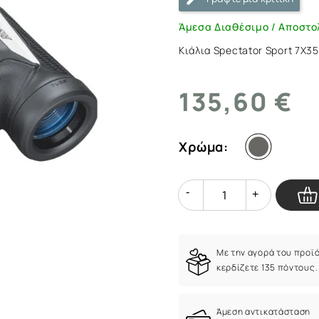
ArmyMarket.gr
Άμεσα Διαθέσιμο / Αποστο
Κιάλια Spectator Sport 7X3
135,60 €
Χρώμα:
Quantity
Quantity
Με την αγορά του προϊ
κερδίζετε 135 πόντους.
Άμεση αντικατάσταση