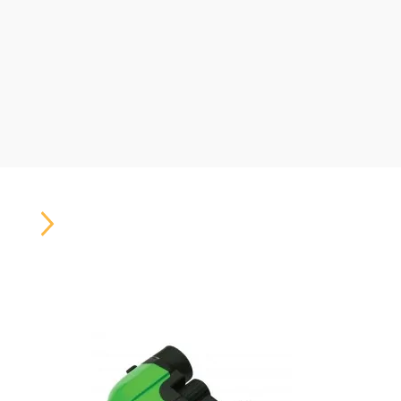
Carousel
Button