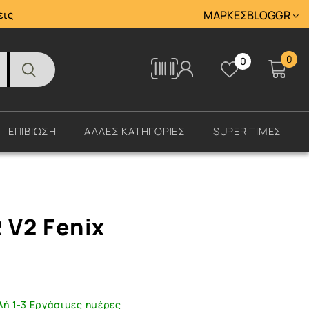
Tracking
εις
ΜΆΡΚΕΣ
BLOG
GR
0
0
Tracking
ΕΠΙΒΙΩΣΗ
ΑΛΛΕΣ ΚΑΤΗΓΟΡΙΕΣ
SUPER ΤΙΜΕΣ
 V2 Fenix
λή 1-3 Εργάσιμες ημέρες