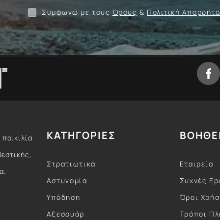
Συμφωνώ με τους
Όρους
&
Πολιτική Απορρήτ
ΚΑΤΗΓΟΡΙΕΣ
ΒΟΗΘΕ
 ποικιλία
βεστικής,
Στρατιωτικά
Εταιρεία
α.
Αστυνομία
Συχνές Ερ
Υπόδηση
Όροι Χρή
Αξεσουάρ
Τρόποι Π