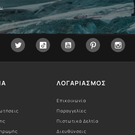
ου
Facebook
Twitter
Tiktok
YouTube
Pinterest
Inst
ΙΑ
ΛΟΓΑΡΙΑΣΜΟΣ
Επικοινωνία
ωτήσεις
Παραγγελίες
σης
Πιστωτικά Δελτία
ληρωμής
Διευθύνσεις