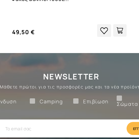
49,50 €
NEWSLETTER
Μάθετε πρώτοι για τις προσφορές μας και τα νέα προϊόν
Ένδυση
Camping
Επιβίωση
νδυση
Camping
Επιβίωση
Σώματα
ίωση
Camping
Ένδυση