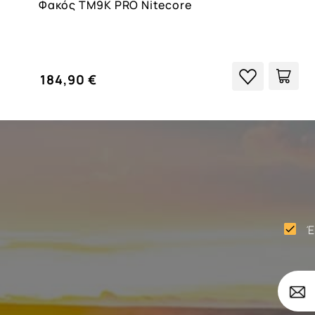
Φακός TM9K PRO Nitecore
184,90 €
Έ

Σώματα
Το
Επιβ
email
σας