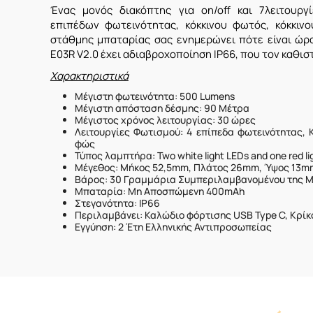
Ένας μονός διακόπτης για on/off και 7λειτουρ
επιπέδων φωτεινότητας, κόκκινου φωτός, κόκκιν
στάθμης μπαταρίας σας ενημερώνει πότε είναι ώρα
E03R V2.0 έχει αδιαβροχοποίηση IP66, που τον καθιστ
Χαρακτηριστικά
Μέγιστη φωτεινότητα: 500 Lumens
Μέγιστη απόσταση δέσμης: 90 Μέτρα
Μέγιστος χρόνος λειτουργίας: 30 ώρες
Λειτουργίες Φωτισμού: 4 επίπεδα φωτεινότητας, Κό
φώς
Τύπος λαμπτήρα: Two white light LEDs and one red 
Μέγεθος: Μήκος 52,5mm, Πλάτος 26mm, Ύψος 13m
Βάρος: 30 Γραμμάρια Συμπεριλαμβανομένου της 
Μπαταρία: Μη Αποσπώμενη 400mAh
Στεγανότητα: IP66
Περιλαμβάνει: Καλώδιο φόρτισης USB Type C, Κρίκο
Εγγύηση: 2 Έτη Ελληνικής Αντιπροσωπείας