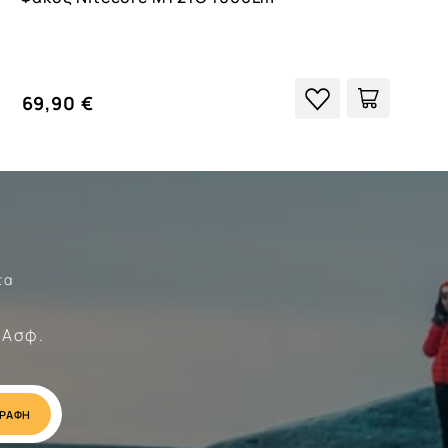
69,90 €
τα
Σώματα
 Ασφ.