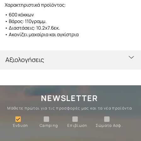
Χαρακτηριστικά προϊόντος:
• 600 κόκκων
• Βάρος: 110γραμμ.
• Διαστάσεις: 10.2x7.6εκ.
• Ακονίζει μαχαίρια και αγκίστρια
Αξιολογήσεις
NEWSLETTER
Μάθετε πρώτοι για τις προσφορές μας και τα νέα προϊόντα
Ένδυση
Camping
Επιβίωση
Σώματα

Ένδυση
Camping
Επιβίωση
Σώματα Ασφ.
Σώματα
Επιβίωση
Camping
Ένδυση