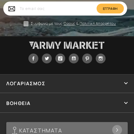
Το
email
σας
Συμφωνώ με τους
Όρους
&
Πολιτική Απορρήτου
Facebook
Twitter
Tiktok
YouTube
Pinterest
Instagram

ΛΟΓΑΡΙΑΣΜΟΣ

ΒΟΗΘΕΙΑ
ΚΑΤΑΣΤΗΜΑΤΑ