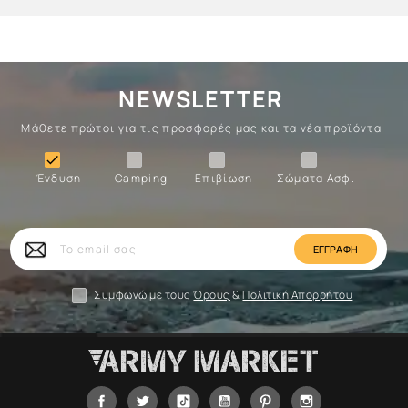
NEWSLETTER
Μάθετε πρώτοι για τις προσφορές μας και τα νέα προϊόντα
Ένδυση
Camping
Επιβίωση
Σώματα

Ένδυση
Camping
Επιβίωση
Σώματα Ασφ.
Σώματα
Επιβίωση
Camping
Ένδυση
Το
email
σας
Συμφωνώ με τους
Όρους
&
Πολιτική Απορρήτου
Facebook
Twitter
Tiktok
YouTube
Pinterest
Instagram