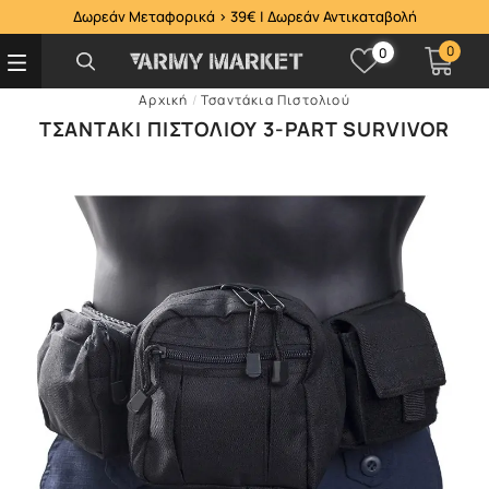
Δωρεάν Μεταφορικά > 39€ | Δωρεάν Αντικαταβολή
0
0
Αρχική
/
Τσαντάκια Πιστολιού
ΤΣΑΝΤΆΚΙ ΠΙΣΤΟΛΙΟΎ 3-PART SURVIVOR