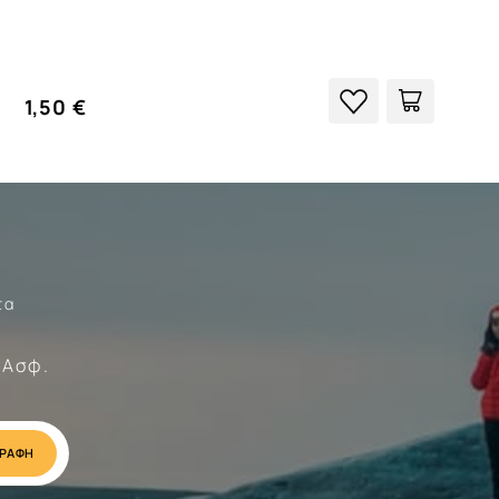
1,50 €
τα
Σώματα
 Ασφ.