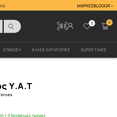
Tracking
εις
ΜΆΡΚΕΣ
BLOG
GR
0
0
Tracking
ΕΠΙΒΙΩΣΗ
ΑΛΛΕΣ ΚΑΤΗΓΟΡΙΕΣ
SUPER ΤΙΜΕΣ
ς Υ.Α.Τ
Forces
λή 1-3 Εργάσιμες ημέρες