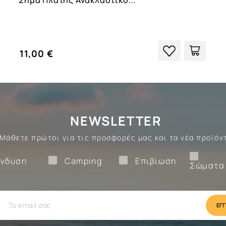
11,00 €
NEWSLETTER
Μάθετε πρώτοι για τις προσφορές μας και τα νέα προϊόν
Ένδυση
Camping
Επιβίωση
νδυση
Camping
Επιβίωση
Σώματα
ίωση
Camping
Ένδυση