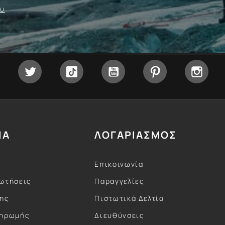
ου
Facebook
Twitter
Tiktok
YouTube
Pinterest
Inst
ΙΑ
ΛΟΓΑΡΙΑΣΜΟΣ
Επικοινωνία
ωτήσεις
Παραγγελίες
σης
Πιστωτικά Δελτία
ληρωμής
Διευθύνσεις