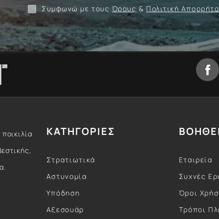
Συμφωνώ με τους
Όρους
&
Πολιτική Απορρήτ
ΚΑΤΗΓΟΡΙΕΣ
ΒΟΗΘΕ
 ποικιλία
βεστικής,
Στρατιωτικά
Εταιρεία
α.
Αστυνομία
Συχνές Ερ
Υπόδηση
Όροι Χρή
Αξεσουάρ
Τρόποι Π