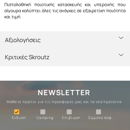
Πιστολοθηκή ποιοτικής κατασκευής και υπεροχής
που
σίγουρα καλύπτει όλες τις ανάγκες σε εξαιρετίκη ποιότητα
και τιμή.
Αξιολογήσεις
Κριτικές Skroutz
NEWSLETTER
Μάθετε πρώτοι για τις προσφορές μας και τα νέα προϊόντα
Ένδυση
Camping
Επιβίωση
Σώματα

Ένδυση
Camping
Επιβίωση
Σώματα Ασφ.
Σώματα
Επιβίωση
Camping
Ένδυση