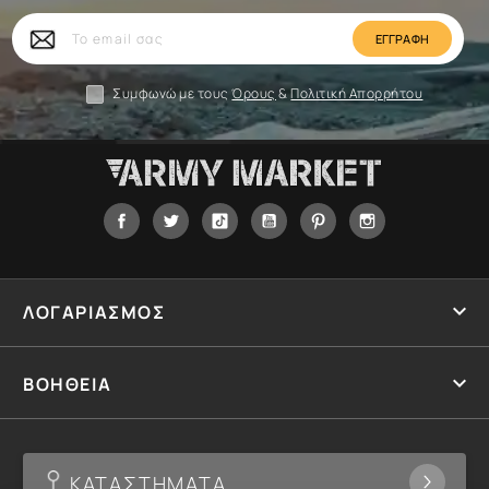
Το
email
σας
Συμφωνώ με τους
Όρους
&
Πολιτική Απορρήτου
Facebook
Twitter
Tiktok
YouTube
Pinterest
Instagram

ΛΟΓΑΡΙΑΣΜΟΣ

ΒΟΗΘΕΙΑ
ΚΑΤΑΣΤΗΜΑΤΑ