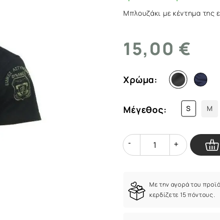
Μπλουζάκι με κέντημα της ε
15,00 €
Χρώμα:
Μέγεθος:
S
M
Quantity
Quantity
Με την αγορά του προϊ
κερδίζετε 15 πόντους.