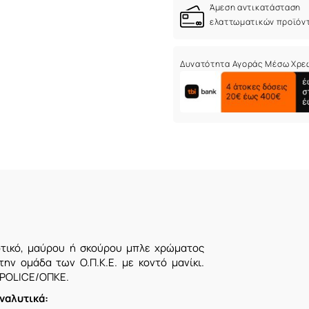
Άμεση αντικατάσταση
ελαττωματικών προϊόν
Δυνατότητα Αγοράς Μέσω Χρε
οτικό, μαύρου ή σκούρου μπλε χρώματος
ην ομάδα των O.Π.Κ.Ε. με κοντό μανίκι.
 POLICE/ΟΠΚΕ.
ναλυτικά: