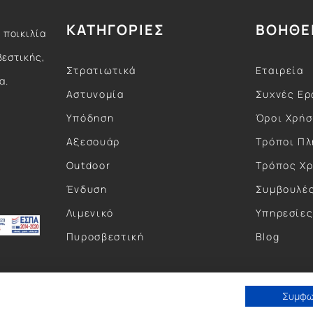
ΚΑΤΗΓΟΡΙΕΣ
ΒΟΗΘΕ
 ποικιλία
βεστικής,
Στρατιωτικά
Εταιρεία
α.
Αστυνομία
Συχνές Ερ
Υπόδηση
Όροι Χρή
Αξεσουάρ
Τρόποι Π
Outdoor
Τρόπος Χ
Ένδυση
Συμβουλέ
Λιμενικό
Υπηρεσίε
Πυροσβεστική
Blog
Συμφ