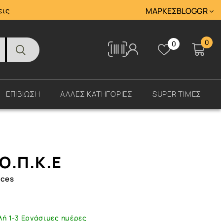
Tracking
εις
ΜΆΡΚΕΣ
BLOG
GR
0
0
Tracking
ΕΠΙΒΙΩΣΗ
ΑΛΛΕΣ ΚΑΤΗΓΟΡΙΕΣ
SUPER ΤΙΜΕΣ
Ο.Π.Κ.Ε
rces
λή 1-3 Εργάσιμες ημέρες