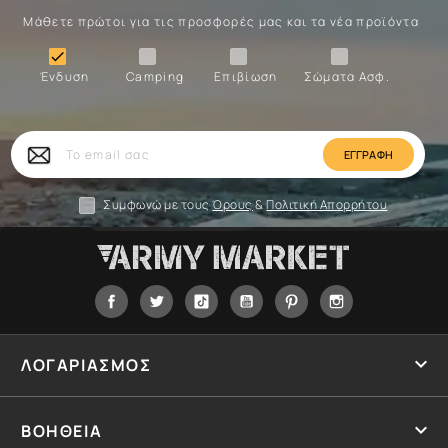
Μάθετε πρώτοι για τις προσφορές μας και τα νέα προϊόντα
Ένδυση
Camping
Επιβίωση
Σώματα

Ένδυση
Camping
Επιβίωση
Σώματα Ασφ.
Σώματα
Επιβίωση
Camping
Ένδυση
Το
email
σας
Συμφωνώ με τους
Όρους
&
Πολιτική Απορρήτου
Facebook
Twitter
Tiktok
YouTube
Pinterest
Instagram

ΛΟΓΑΡΙΑΣΜΟΣ

ΒΟΗΘΕΙΑ