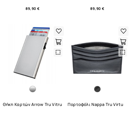
89,90 €
89,90 €
Quick
Qui
View
Vie
Θήκη Καρτών Arrow Tru Vitru
Πορτοφόλι Nappa Tru Virtu