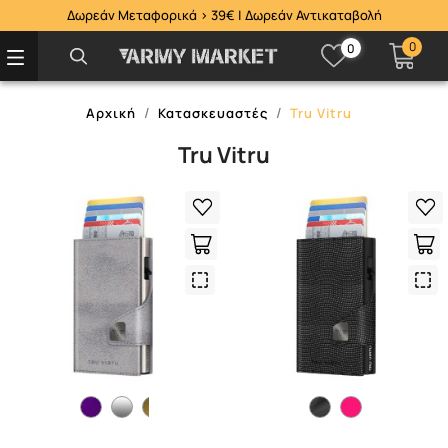
Δωρεάν Μεταφορικά > 39€ | Δωρεάν Αντικαταβολή
0
0
Αρχική
Κατασκευαστές
Tru Vitru
Tru Vitru
Quick
Qui
View
Vie