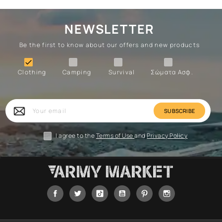
NEWSLETTER
Be the first to know about our offers and new products
Clothing
Camping
Survival
Forces

Clothing
Camping
Survival
Σώματα Ασφ.
Forces
Survival
Camping
Clothing
Your
email
I agree to the
Terms of Use
and
Privacy Policy
Facebook
Twitter
Tiktok
YouTube
Pinterest
Instagram