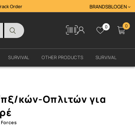
rack Order
BRANDS
BLOG
ΕΝ
0
0
Tracking
SURVIVAL
OTHER PRODUCTS
SURVIVAL
πξ/κών-Οπλιτών για
ρέ
 Forces