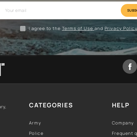
val
Camping
Clothing
I agree to the
Terms of Use
and
Privacy Polic
CATEGORIES
HELP
ary,
Army
Company
Police
Frequent 