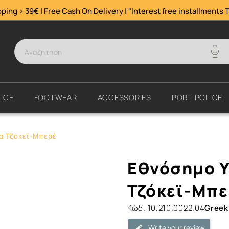
ping > 39€ | Free Cash On Delivery | "Interest free installments
T
ICE
FOOTWEAR
ACCESSORIES
PORT POLICE
α Τζόκεϊ-Μπερέ
Εθνόσημο
Εθνόσημο Υ
Υπξ/
κών-
Τζόκεϊ-Μπε
Οπλιτών
Κώδ.
10.210.0022.04
Greek
για
Τζόκεϊ-
Write your review