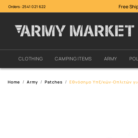
Free Ship
Orders :
2541 021 622
CLOTHING
CAMPING ITEMS
ARMY
POL
Home
Army
Patches
Εθνόσημο Υπξ/κών-Οπλιτών γι