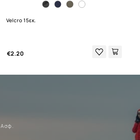
Velcro 15εκ.
€2.20
Forces
 Ασφ.