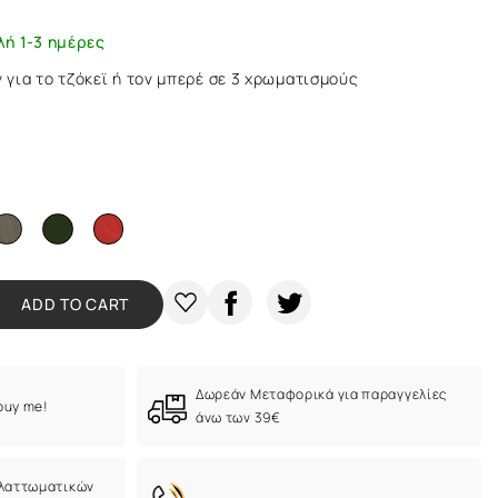
λή 1-3 ημέρες
για το τζόκεϊ ή τον μπερέ σε 3 χρωματισμούς
ADD TO CART
Δωρεάν Μεταφορικά για παραγγελίες
 buy me!
άνω των 39€
ελαττωματικών