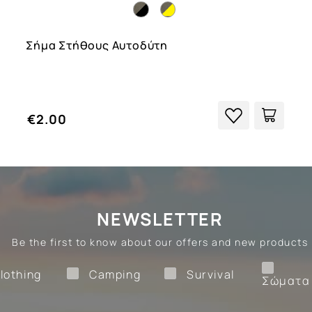
Σήμα Στήθους Αυτοδύτη
€2.00
NEWSLETTER
Be the first to know about our offers and new products
Clothing
Camping
Survival
lothing
Camping
Survival
Σώματα