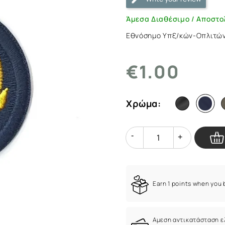
Μπερέ
|
Άμεσα Διαθέσιμο / Αποστο
ArmyMarket.gr
Εθνόσημο Υπξ/κών-Οπλιτών 
€1.00
Χρώμα:
Quantity
Quantity
Earn 1 points when you
Αμεση αντικατάσταση 