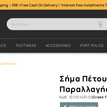
ping > 39€ | Free Cash On Delivery | "Interest free installments
T
ICE
FOOTWEAR
ACCESSORIES
PORT POLICE
αραλλαγής
Σήμα
Σήμα Πέτου
Πέτου
Υπ/
Παραλλαγή
ξκών
Κώδ.
10.110.1401.02
Greek 
Στολής
Παραλλαγής
Write your review