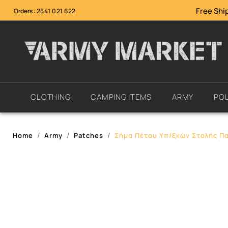
Free Ship
Orders :
2541 021 622
CLOTHING
CAMPING ITEMS
ARMY
POL
Home
Army
Patches
Σήμα Πέτου Υπ/ξκών Στολής Π