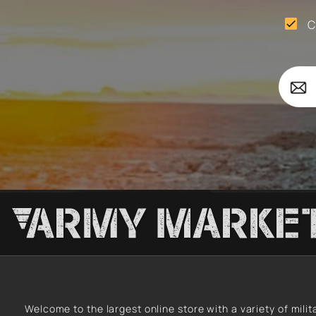
C

Forces
Your
Survi
email
Welcome to the largest online store with a variety of milit