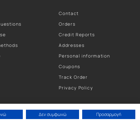
Contact
questions
Orders
use
Credit Reports
methods
Addresses
e
Personal information
Coupons
Track Order
Privacy Policy
ωνώ
Δεν συμφωνώ
Προσαρμογή
Concept by Paterman.
Κατασκευή eShop by Anontec