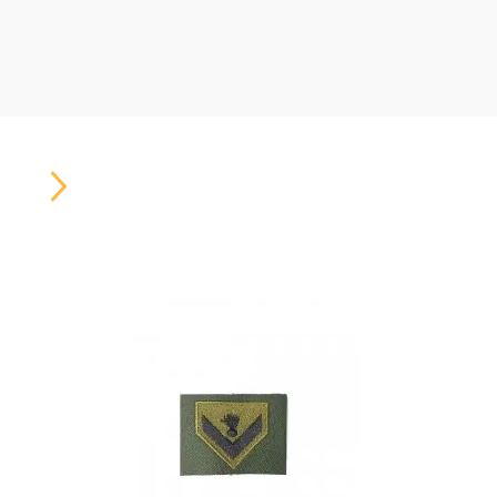
Carousel
Button