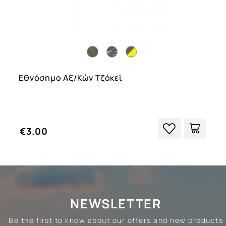
Εθνόσημο Αξ/κών Τζόκεϊ
€3.00
NEWSLETTER
Be the first to know about our offers and new products