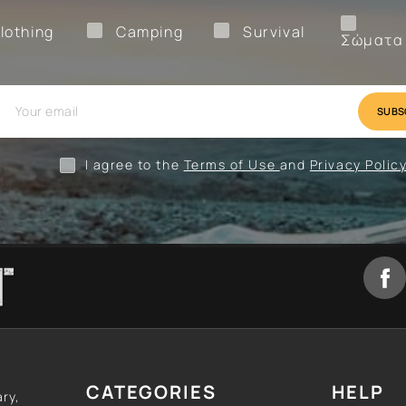
Clothing
Camping
Survival
lothing
Camping
Survival
Σώματα
val
Camping
Clothing
I agree to the
Terms of Use
and
Privacy Polic
CATEGORIES
HELP
ary,