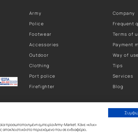
Army
Company
Police
Frequent 
Footwear
Terms of 
Accessories
Payment 
Outdoor
Way of us
Clothing
Tips
Port police
Services
Firefighter
Blog
Συμφ
αία προσωποποιημένη εμπειρία Army-Market. Κάνε «κλικ»
 αποκλειστικά στο περιεχόμενο που σε ενδιαφέρει.