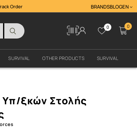
rack Order
BRANDS
BLOG
ΕΝ
0
0
Tracking
SURVIVAL
OTHER PRODUCTS
SURVIVAL
 Υπ/ξκών Στολής
ς
Forces