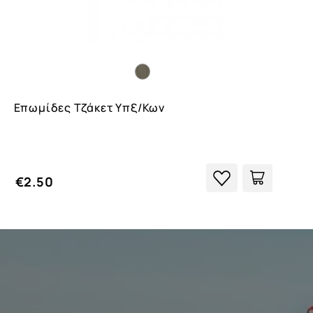
Επωμίδες Τζάκετ Υπξ/κων
€2.50