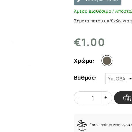
|
ArmyMarket.gr
Άμεσα Διαθέσιμο / Αποστο
Σήματα πέτου υπ/ξκών για 
€1.00
Χρώμα:
Βαθμός:
Quantity
Quantity
Earn 1 points when you