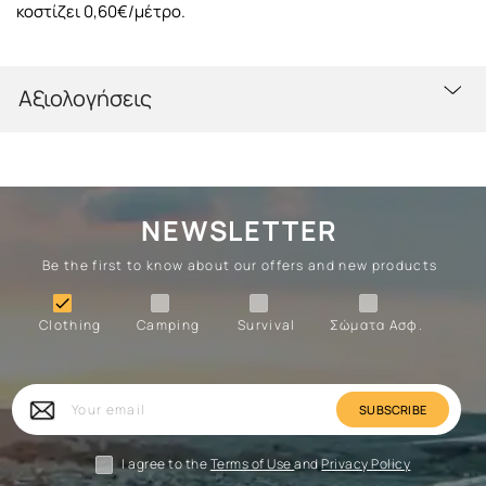
κοστίζει 0,60€/μέτρο.
Αξιολογήσεις
NEWSLETTER
Be the first to know about our offers and new products
Clothing
Camping
Survival
Forces

Clothing
Camping
Survival
Σώματα Ασφ.
Forces
Survival
Camping
Clothing
Your
email
I agree to the
Terms of Use
and
Privacy Policy