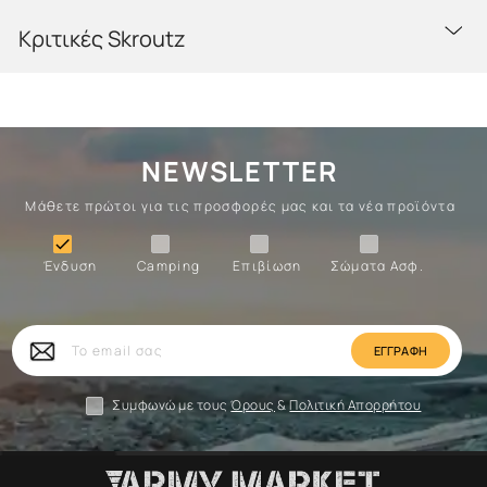
Κριτικές Skroutz
NEWSLETTER
Μάθετε πρώτοι για τις προσφορές μας και τα νέα προϊόντα
Ένδυση
Camping
Επιβίωση
Σώματα

Ένδυση
Camping
Επιβίωση
Σώματα Ασφ.
Σώματα
Επιβίωση
Camping
Ένδυση
Το
email
σας
Συμφωνώ με τους
Όρους
&
Πολιτική Απορρήτου