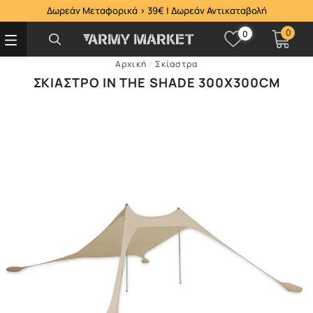
Δωρεάν Μεταφορικά > 39€ | Δωρεάν Αντικαταβολή
0
0
Αρχική
/
Σκίαστρα
ΣΚΊΑΣΤΡΟ IN THE SHADE 300X300CM