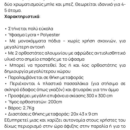
δύο χρωματισμούς μπλε και μπεζ. Θεωρείται ιδανικό για 4-
5 άτομα.
Χαρακτηριστικά
:
• Στήνεται πολύ εύκολα
• Ύφασμα Lycra + Polyester
• Με μονοκόμματα πόδια – χωρίς χρήση σχοινιών, για
μεγαλύτερη αντοχή
• Με 2 ορθοστάτες αλουμινίου με αφρώδες αντιολισθητικό
υλικό στο σημείο επαφής
με το ύφασμα
• Μπορεί να προστεθεί 3ος ή και 4ος ορθοστάτης για
δημιουργία μεγαλύτερου χώρου
• Παραλαμβάνεται σε θήκη μεταφοράς
• Περιέχονται 4 πλαστικά πασσαλάκια (για στήσιμο σε
σκληρό έδαφος όπως γκαζόν)
και φτυαράκι για την άμμο
• Προσφέρει μεγάλη επιφάνεια σκίασης 300 x 300 cm
• Ύψος ορθοστατών: 200cm
• Βάρος: 2,7Kg
• Διαστάσεις θήκης μεταφοράς: 20x 43 x 9 cm
Εξυπηρετεί μιας και χαρίζει αυτονομία στους χρήστες του
δίχως περιορισμό στην ώρα άφιξης στην παραλία ή για το