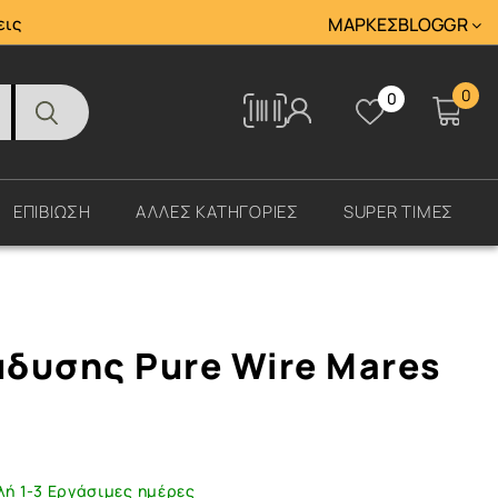
Tracking
εις
ΜΆΡΚΕΣ
BLOG
GR
0
0
Tracking
ΕΠΙΒΙΩΣΗ
ΑΛΛΕΣ ΚΑΤΗΓΟΡΙΕΣ
SUPER ΤΙΜΕΣ
δυσης Pure Wire Mares
λή 1-3 Εργάσιμες ημέρες