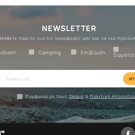
NEWSLETTER
Μάθετε πρώτοι για τις προσφορές μας και τα νέα προϊόν
Ένδυση
Camping
Επιβίωση
νδυση
Camping
Επιβίωση
Σώματα
ίωση
Camping
Ένδυση
Συμφωνώ με τους
Όρους
&
Πολιτική Απορρήτ