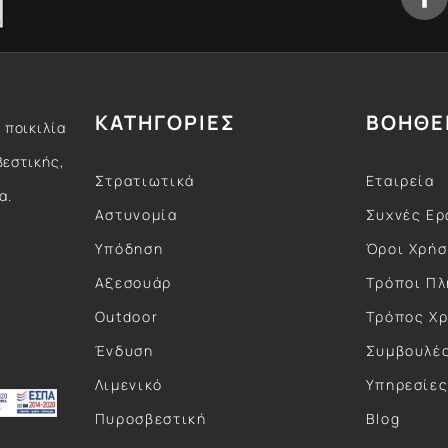
ΚΑΤΗΓΟΡΙΕΣ
ΒΟΗΘΕ
 ποικιλία
βεστικής,
Στρατιωτικά
Εταιρεία
α.
Αστυνομία
Συχνές Ερ
Υπόδηση
Όροι Χρή
Αξεσουάρ
Τρόποι Π
Outdoor
Τρόπος Χ
Ένδυση
Συμβουλέ
Λιμενικό
Υπηρεσίε
Πυροσβεστική
Blog