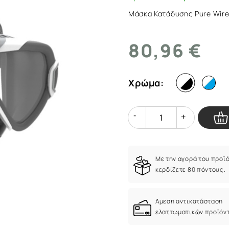
ArmyMarket.gr
Μάσκα Κατάδυσης Pure Wir
80,96 €
Χρώμα:
Quantity
Quantity
Με την αγορά του προϊ
κερδίζετε 80 πόντους.
Άμεση αντικατάσταση
ελαττωματικών προϊόν