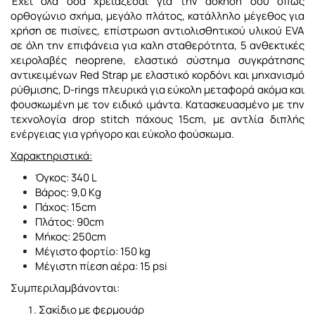
Έχει όλα όσα χρειάζεσαι για την άσκησή σου οπως
oρθογώνιο σχήμα, μεγάλο πλάτος, κατάλληλο μέγεθος για
χρήση σε πισίνες, επίστρωση αντιολισθητικού υλικού EVA
σε όλη την επιφάνεια για καλη σταθερότητα, 5 ανθεκτικές
χειρολαβές neoprene, ελαστικό σύστημα συγκράτησης
αντικειμένων Red Strap με ελαστικό κορδόνι και μηχανισμό
ρύθμισης, D-rings πλευρικά για εύκολη μεταφορά ακόμα και
φουσκωμένη με τον ειδικό ιμάντα. Κατασκευασμένο με την
τεχνολογία drop stitch πάχους 15cm, με αντλία διπλής
ενέργειας για γρήγορο και εύκολο φούσκωμα.
Χαρακτηριστικά:
Όγκος: 340 L
Βάρος: 9,0 Kg
Πάχος: 15cm
Πλάτος: 90cm
Μήκος: 250cm
Μέγιστο φορτίο: 150 kg
Μέγιστη πίεση αέρα: 15 psi
Συμπεριλαμβάνονται:
Σακίδιο με φερμουάρ