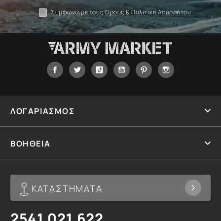
Συμφωνώ με τους
Όρους
&
Πολιτική Απορρήτου
Facebook
Twitter
Tiktok
YouTube
Pinterest
Instagram

ΛΟΓΑΡΙΑΣΜΟΣ

ΒΟΗΘΕΙΑ
ΚΑΤΑΣΤΗΜΑΤΑ
2541 021 622