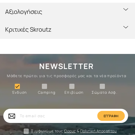
Αξιολογήσεις
Κριτικές Skroutz
NEWSLETTER
Μάθετε πρώτοι για τις προσφορές μας και τα νέα προϊόντα
Ένδυση
Camping
Επιβίωση
Σώματα

Ένδυση
Camping
Επιβίωση
Σώματα Ασφ.
Σώματα
Επιβίωση
Camping
Ένδυση
Το
email
σας
Συμφωνώ με τους
Όρους
&
Πολιτική Απορρήτου