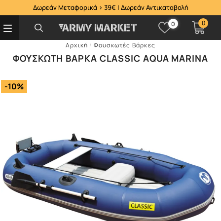
Δωρεάν Μεταφορικά > 39€ | Δωρεάν Αντικαταβολή
0
0
Αρχική
/
Φουσκωτές Βάρκες
ΦΟΥΣΚΩΤΉ ΒΆΡΚΑ CLASSIC AQUA MARINA
-10%